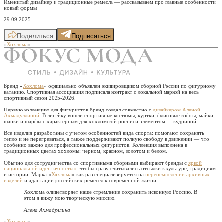
Именитый дизайнер и традиционные ремесла — рассказываем про главные особенности
новый формы
29.09.2025
Поделиться
Подписаться
«
Хохлома
»
Бренд «
Хохлома
» официально объявлен экипировщиком сборной России по фигурному
катанию. Спортивная ассоциация подписала контракт с локальной маркой на весь
спортивный сезон 2025-2026.
Первую коллекцию для фигуристов бренд создал совместно с
дизайнером Аленой
Ахмадуллиной
. В линейку вошли спортивные костюмы, куртки, флисовые кофты, майки,
шапки и шарфы с характерным для хохломской росписи элементом — кудриной.
Все изделия разработаны с учетом особенностей вида спорта: помогают сохранять
тепло и не перегреваться, а также поддерживают полную свободу в движении — что
особенно важно для профессиональных фигуристов. Коллекция выполнена в
традиционных цветах хохломы: черном, красном, золотом и белом.
Обычно для сотрудничества со спортивными сборными выбирают бренды с
яркой
национальной идентичностью
: чтобы сразу считывались отсылки к культуре, традициям
и истории. Марка «
Хохлома
» как раз специализируется на
переосмыслении архивных
изделий
и адаптации российских ремесел к современной жизни.
Хохлома олицетворяет наше стремление сохранить исконную Россию. В
этом я вижу мою творческую миссию.
Алена Ахмадуллина
«
Хохлома
»