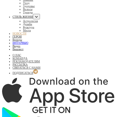
Уход
Здоровье
Волосы
Тренды
СТИЛЬ ЖИЗНИ
Астрология
Дизайн
Культура
Места
НОВОСТИ
ГЕРОИ
Бренды
ИНТЕРВЬЮ
Видео
Вишлист
О НАС
КОМАНДА
РЕКЛАМОДАТЕЛЯМ
РАССЫЛКА
СВЯЗАТЬСЯ С НАМИ
ПОДПИСАТЬСЯ