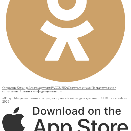
О проекте
Команда
Рекламодателям
РАССЫЛКА
Связаться с нами
Пользовательское
соглашение
Политика конфиденциальности
«Фокус Мода» — онлайн-платформа о российской моде и красоте | 18+ © focusmoda.ru
2026