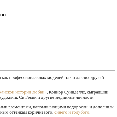
son
 как профессиональных моделей, так и давних друзей
анской истории любви»
, Коннор Суинделлс, сыгравший
художник Си Гэвин и другие медийные личности.
вными элементами, напоминающими водоросли, и дополнили
зным оттенкам коричневого,
синего и голубого
.