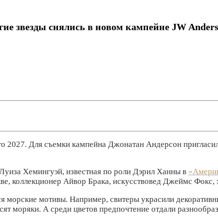
гие звезды снялись в новом кампейне JW Ander
то 2027. Для съемки кампейна Джонатан Андерсон пригласил
 Луиза Хемингуэй, известная по роли Дэрил Ханны в
«Америк
е, коллекционер Айвор Брака, искусствовед Джеймс Фокс, 
ются морские мотивы. Например, свитеры украсили декорати
ят моряки. А среди цветов предпочтение отдали разнообра