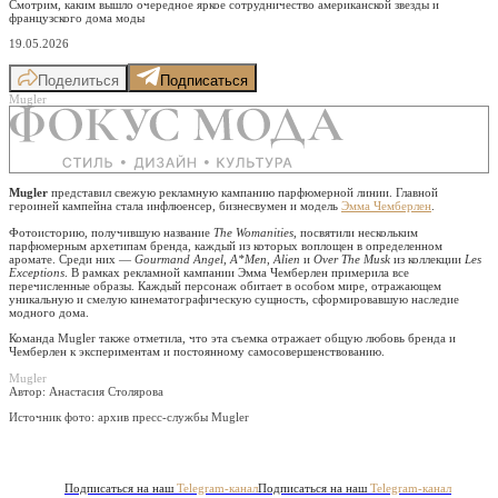
Смотрим, каким вышло очередное яркое сотрудничество американской звезды и
французского дома моды
19.05.2026
Поделиться
Подписаться
Mugler
Mugler
представил свежую рекламную кампанию парфюмерной линии. Главной
героиней кампейна стала инфлюенсер, бизнесвумен и модель
Эмма Чемберлен
.
Фотоисторию, получившую название
The Womanities
, посвятили нескольким
парфюмерным архетипам бренда, каждый из которых воплощен в определенном
аромате. Среди них —
Gourmand Angel
,
A*Men
,
Alien
и
Over The Musk
из коллекции
Les
Exceptions
. В рамках рекламной кампании Эмма Чемберлен примерила все
перечисленные образы. Каждый персонаж обитает в особом мире, отражающем
уникальную и смелую кинематографическую сущность, сформировавшую наследие
модного дома.
Команда Mugler также отметила, что эта съемка отражает общую любовь бренда и
Чемберлен к экспериментам и постоянному самосовершенствованию.
Mugler
Автор: Анастасия Столярова
Источник фото:
архив пресс-службы Mugler
Подписаться на наш
Telegram-канал
Подписаться на наш
Telegram-канал