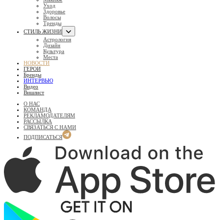
Уход
Здоровье
Волосы
Тренды
СТИЛЬ ЖИЗНИ
Астрология
Дизайн
Культура
Места
НОВОСТИ
ГЕРОИ
Бренды
ИНТЕРВЬЮ
Видео
Вишлист
О НАС
КОМАНДА
РЕКЛАМОДАТЕЛЯМ
РАССЫЛКА
СВЯЗАТЬСЯ С НАМИ
ПОДПИСАТЬСЯ