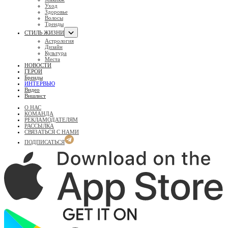
Уход
Здоровье
Волосы
Тренды
СТИЛЬ ЖИЗНИ
Астрология
Дизайн
Культура
Места
НОВОСТИ
ГЕРОИ
Бренды
ИНТЕРВЬЮ
Видео
Вишлист
О НАС
КОМАНДА
РЕКЛАМОДАТЕЛЯМ
РАССЫЛКА
СВЯЗАТЬСЯ С НАМИ
ПОДПИСАТЬСЯ