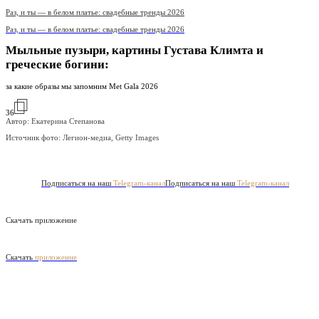
Раз, и ты — в белом платье: свадебные тренды 2026
Раз, и ты — в белом платье: свадебные тренды 2026
Мыльные пузыри, картины Густава Климта и
греческие богини:
за какие образы мы запомним Met Gala 2026
36
Автор: Екатерина Степанова
Источник фото:
Легион-медиа, Getty Images
Подписаться на наш
Telegram-канал
Подписаться на наш
Telegram-канал
Скачать приложение
Скачать
приложение