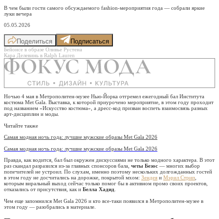
В чем были гости самого обсуждаемого fashion-мероприятия года — собрали яркие
луки вечера
05.05.2026
Поделиться
Подписаться
Бейонсе в образе Оливье Рустена
Кара Делевинь в Ralph Lauren
Ночью 4 мая в Метрополитен-музее Нью-Йорка отгремел ежегодный бал Института
костюма Met Gala. Выставка, к которой приурочено мероприятие, в этом году проходит
под названием «Искусство костюма», а дресс-код призван воспеть взаимосвязь разных
арт-дисциплин и моды.
Читайте также
Самая модная ночь года: лучшие мужские образы Met Gala 2026
Самая модная ночь года: лучшие мужские образы Met Gala 2026
Правда, как водится, бал был окружен дискуссиями не только модного характера. В этот
раз скандал разразился из-за главных спонсоров бала,
четы Безос
— многих выбор
попечителей не устроил. По слухам, именно поэтому нескольких долгожданных гостей
в этом году не досчитались на дорожке, покрытой мхом:
Зендея
и
Мэрил Стрип
,
которым виральный выход сейчас только помог бы в активном промо своих проектов,
отказались от присутствия, как и
Белла Хадид
.
Чем еще запомнился Met Gala 2026 и кто все-таки появился в Метрополитен-музее в
этом году — разобрались в материале.