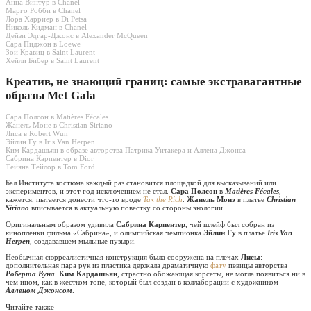
Анна Винтур в Chanel
Марго Робби в Chanel
Лора Харриер в Di Petsa
Николь Кидман в Chanel
Дейзи Эдгар-Джонс в Alexander McQueen
Сара Пиджон в Loewe
Зои Кравиц в Saint Laurent
Хейли Бибер в Saint Laurent
Креатив, не знающий границ: самые экстравагантные
образы Met Gala
Сара Полсон в Matières Fécales
Жанель Моне в Christian Siriano
Лиса в Robert Wun
Эйлин Гу в Iris Van Herpen
Ким Кардашьян в образе авторства Патрика Уитакера и Аллена Джонса
Сабрина Карпентер в Dior
Тейяна Тейлор в Tom Ford
Бал Института костюма каждый раз становится площадкой для высказываний или
экспериментов, и этот год исключением не стал.
Сара Полсон
в
Matières Fécales
,
кажется, пытается донести что-то вроде
Tax the Rich
.
Жанель Монэ
в платье
Christian
Siriano
вписывается в актуальную повестку со стороны экологии.
Оригинальным образом удивила
Сабрина Карпентер
, чей шлейф был собран из
кинопленки фильма «Сабрина», и олимпийская чемпионка
Эйлин Гу
в платье
Iris Van
Herpen
, создававшем мыльные пузыри.
Необычная сюрреалистичная конструкция была сооружена на плечах
Лисы
:
дополнительная пара рук из пластика держала драматичную
фату
певицы авторства
Роберта Вуна
.
Ким Кардашьян
, страстно обожающая корсеты, не могла появиться ни в
чем ином, как в жестком топе, который был создан в коллаборации с художником
Алленом Джонсом
.
Читайте также