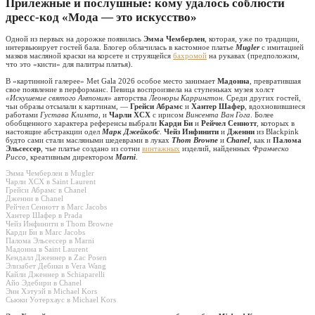
Прилежные и послушные: кому удалось соблюсти
дресс-код «Мода — это искусство»
Одной из первых на дорожке появилась
Эмма Чемберлен
, которая, уже по традиции,
интервьюирует гостей бала. Блогер облачилась в кастомное платье
Mugler
с имитацией
мазков масляной краски на корсете и струящейся
бахромой
на рукавах (предположим,
что это «кисти» для палитры платья).
В «картинной галерее» Met Gala 2026 особое место занимает
Мадонна
, превратившая
свое появление в перформанс. Певица воспроизвела на ступеньках музея холст
«Искушение святого Антония»
авторства
Леоноры Каррингтон
. Среди других гостей,
чьи образы отсылали к картинам, —
Грейси Абрамс
и
Хантер Шафер
, вдохновившиеся
работами
Густава Климта
, и
Чарли XCX
с ирисом
Винсента Ван Гога
. Более
обобщенного характера референсы выбрали
Карди Би
и
Рейчел Сеннотт
, которых в
настоящие абстракции одел
Марк Джейкобс
.
Чейз Инфинити
и
Дженни
из Blackpink
будто сами стали масляными шедеврами в луках
Thom Browne
и
Chanel
, как и
Палома
Эльсессер
, чье платье создано из сотни
винтажных
изделий, найденных
Франческо
Риссо
, креативным директором
Marni
.
Эмма Чемберлен в Mugler
Чарли XCX в Saint Laurent
Грейси Абрамс в Chanel
Дженни в Chanel
Рейчел Сеннотт в Marc Jacobs
Хантер Шафер в Prada
Чейз Инфинити в Thom Browne
Карди Би в Marc Jacobs
Палома Эльсессер в Marni
Мадонна в Saint Laurent
Кендалл Дженнер в Zac Posen
Элизабет Дебики в Vera Wang
Кайли Дженнер в Schiaparelli
Айо Эдебири в Chanel
Энн Хэтуэй в Michael Kors
Сьюки Уотерхаус в Michael Kors