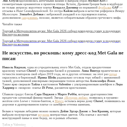
Энн Хэтуэй
вдохновилась античными вазами и выбрала образ
Michael Kors
с
геометричным орнаментом и принтом птицы. Кстати, Древняя Греция была в мудборде
не только актрисы: корсетное платье
Кендалл Дженнер
из порванной
футболки
GAP
—
отсылка к
Нике Самофракийско
й. Ее сестра
Кайли
выбрала в качестве референса
Венеру
Милосскую
.
Элизабет Дебики
с небрежной укладкой и в струящемся платье,
дополненном
сандалиями
, похоже, является собирательным образом греческого мифа.
Читайте также
Триумф в Метрополитен-музее: Met Gala 2026 собрал рекордную сумму в поддержку
Института костюма
Триумф в Метрополитен-музее: Met Gala 2026 собрал рекордную сумму в поддержку
Института костюма
Не искусство, но роскошь: кому дресс-код Met Gala не
писан
Николь Кидман
, одна из учредительниц этого Met Gala, отдала предпочтение
красному платью
Chanel
с перьевыми баской и рукавами.
Анна Винтур
практически в
точности повторила свой образ 2019 года, но в других оттенках: на этот раз
перья
окрасились в бирюзовый.
Ирина Шейк
радикально оголила торс юбкой с заниженной
талией, дополненной ювелирным сверкающим топом авторства
Александра Вэнга
.
Также ярко сверкали
Тайла
в кастомном
Valentino
с ультрамариновым шлейфом и
Лора
Харриер
в «мокром» платье
Di Petsa
, расшитом кристаллами.
Сбавили градус блеска
Сара Пиджон
и
Марго Робби
, которые драгоценностям
предпочли сатиновый финиш тканей. Звезда
«Истории любви»
появилась в грушево-
желтом сете
Loewe
с топом-бантом, а
Марго
осталась верна дому
Chanel
, появившись на
дорожке в драпированном платье со шлейфом оттенка шампань.
Белым и черным лебедями можно назвать
Дейзи Эдгар-Джонс
и
Зои Кравиц
, которые
выбрали полупрозрачные
кружева
контрастных цветов. Оба платья с жесткой
конструкцией панье в зоне бедер, но в разных объемах.
Тайла в Valentino