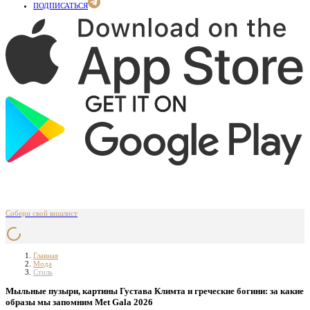
ПОДПИСАТЬСЯ
Собери свой вишлист
Главная
Мода
Стиль
Мыльные пузыри, картины Густава Климта и греческие богини: за какие
образы мы запомним Met Gala 2026