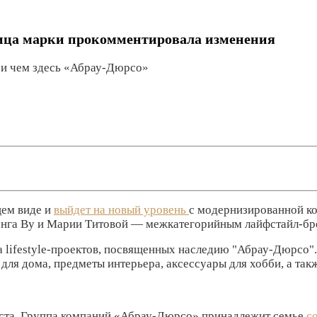
ица марки прокомментировала изменения
при чем здесь «Абрау-Дюрсо»
щем виде и
выйдет на новый уровень
с модернизированной ко
га Ву и Марии Титовой — межкатегорийным лайфстайл-бре
ма lifestyle-проектов, посвященных наследию "Абрау-Дюрсо"
для дома, предметы интерьера, аксессуары для хобби, а так
роста. Группа компаний «Абрау-Дюрсо» принадлежит семье
с