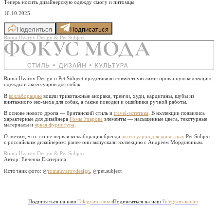
Теперь носить дизайнерскую одежду смогу и питомцы
16.10.2025
Поделиться
Подписаться
Roma Uvarov Design & Pet Subject
Roma Uvarov Design и Pet Subject представили совместную лимитированную коллекцию
одежды и аксессуаров для собак.
В
коллаборацию
вошли трикотажные анораки, тренчи, худи, кардиганы, шубы из
винтажного эко-меха для собак, а также поводки и ошейники ручной работы.
В основе нового дропа — британский стиль и
travel-эстетика
. В коллекции появились
характерные для дизайнера
Ромы Уварова
элементы — насыщенные цвета, текстурные
материалы и
яркая фурнитура
.
Отметим, что это не первая коллаборация бренда
аксессуаров для животных
Pet Subject
с российским дизайнером: ранее они выпускали коллекцию с Андреем Мордовиным.
Roma Uvarov Design & Pet Subject
Автор: Евченко Екатерина
Источник фото:
@
romauvarovdesign
, @pet.subject
Подписаться на наш
Telegram-канал
Подписаться на наш
Telegram-канал