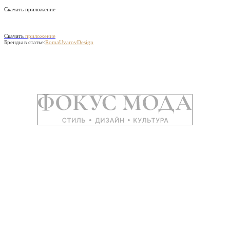
Скачать приложение
Скачать
приложение
Бренды в статье:
RomaUvarovDesign