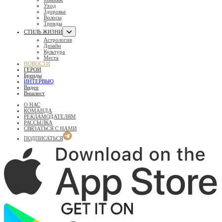
Уход
Здоровье
Волосы
Тренды
СТИЛЬ ЖИЗНИ
Астрология
Дизайн
Культура
Места
НОВОСТИ
ГЕРОИ
Бренды
ИНТЕРВЬЮ
Видео
Вишлист
О НАС
КОМАНДА
РЕКЛАМОДАТЕЛЯМ
РАССЫЛКА
СВЯЗАТЬСЯ С НАМИ
ПОДПИСАТЬСЯ