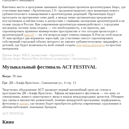
городского ландшафта.
Ключевое место в программе занимают презентации проектов архитектурных бюро, где
участники выставки «Архитектура 2.0» продемонстрируют свои концепции нового
урбанистического планирования и архитектурных рецепций. Презентации будут
проходить на протяжении семи дней, а между ними организаторы предлагают
поучаствовать в паблик-токах и дискуссиях с главными экспертами архитектурной и не
только среды в России. Как современная архитектура взаимодействует с городским
наследием, почему зоны отдыха — это необходимость, а не прихоть, как
спроектировать приятное коммерческое пространство и что сегодня происходит с
архитектурной
книгой
— на эти вопросы ищут ответы спикеры A-Fest на этой неделе.
31 мая пройдут два воркшопа: взрослый, где участники смогут спроектировать
собственный городской объект, которого не хватает урбанистическому ландшафту, и
детский, где будет возможность всей семьей создать
предметы интерьера
из простых
материалов.
Проект бюро WALL на выставке «Архитектура 2.0»
Проект бюро Manuel Herz Architects на выставке «Архитектура 2.0»
Музыкальный фестиваль ACT FESTIVAL
Когда
: 30 мая
Где
: ДК «Альфа Кристалл», Самокатная ул., 4 стр. 11
Творческое объединение ACT проведет первый масштабный open-air сезона в
пространстве ДК «Альфа Кристалл». Афиша музыкального фестиваля — это микс из
электроники, живого оркестрового звука и вокала международных артистов. Обещают
три сцены и множество развлечений, помимо концертной программы: перформансы,
фотозоны и
маркет
, где можно будет приобрести работы современных художников и
айтемы небольших локальных брендов.
ACT FESTIVAL
Кино