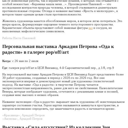
как ее живописные работы, так и керамические искания, о которых она отзывается с
особой нежностью: «Керамика нашла меня…». Произведения Павловой — это
исследования контрастов природы человека, в которой сталкиваются диаметрально
противоположные стороны. Отсюда и название выставки «Ярость и милосердие», в
котором также единым целым стали противоположности.
Живопись художницы кажется обособленным миром, в котором легко потеряться. Это
вихри красок, формирующие ощущение темного потустороннего пространства.
Керамические объекты представляют собой знакомые фигуры
ваз
и сосудов, но
наполненных мифологическим символизмом.
Работы Насти Павловой
Персональная выставка Аркадия Петрова «Ода к
радости» в галерее pop/off/art
Когда
: с 26 мая по 2 июля
Где
: галерея pop/off/art в ЦСИ Винзавод, 4-й Сыромятнический пер., д.1/8, стр.9
На персональной выставке Аркадия Петрова в ЦСИ Винзавод будет представлено более
30 работ художника, созданных в период с 2020-го по 2026 год. Все они
экспонируются впервые и демонстрируют новый для художника стилистический
подход. На выставке «Ода к радости» в творчестве Петрова читается
экспрессионистская направленность, ранее для него не свойственная. Палеолитические
Венеры, которые изображает художник, сочетаются с рекламными клише и поэзией,
создавая микс высоких и низких образов.
Название экспозиции «Ода к радости» выражает мысль художника об экзистенциальном
характере состояния счастья. Герои картин оказываются замкнуты в пространстве, в
котором невозможно определить, где заканчивается радость и начинается кризис.
«Красавица», Аркадий Петров
«Аксиома», Аркадий Петров
Выставка «Сила отсутствия? Из коллекции Зои