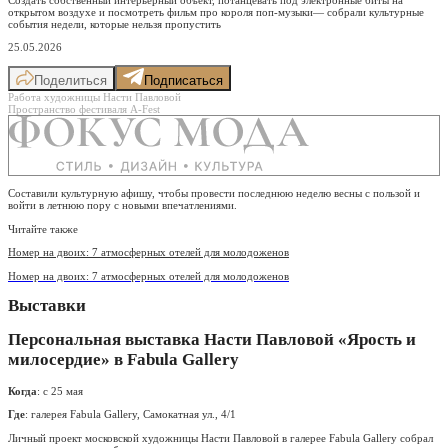
открытом воздухе и посмотреть фильм про короля поп-музыки— собрали культурные
события недели, которые нельзя пропустить
25.05.2026
Поделиться
Подписаться
Работа художницы Насти Павловой
Пространство фестиваля A-Fest
Составили культурную афишу, чтобы провести последнюю неделю весны с пользой и
войти в летнюю пору с новыми впечатлениями.
Читайте также
Номер на двоих: 7 атмосферных отелей для молодоженов
Номер на двоих: 7 атмосферных отелей для молодоженов
Выставки
Персональная выставка Насти Павловой «Ярость и
милосердие» в Fabula Gallery
Когда
: с 25 мая
Где
: галерея Fabula Gallery, Самокатная ул., 4/1
Личный проект московской художницы Насти Павловой в галерее Fabula Gallery собрал