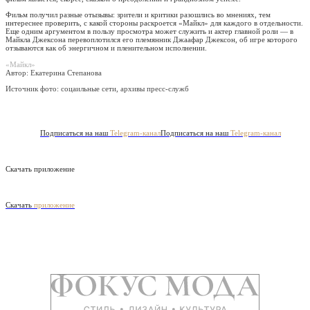
Фильм получил разные отызывы: зрители и критики разошлись во мнениях, тем
интереснее проверить, с какой стороны раскроется «Майкл» для каждого в отдельности.
Еще одним аргументом в пользу просмотра может служить и актер главной роли — в
Майкла Джексона перевоплотился его племянник Джаафар Джексон, об игре которого
отзываются как об энергичном и пленительном исполнении.
«Майкл»
Автор: Екатерина Степанова
Источник фото:
соцаильные сети, архивы пресс-служб
Подписаться на наш
Telegram-канал
Подписаться на наш
Telegram-канал
Скачать приложение
Скачать
приложение