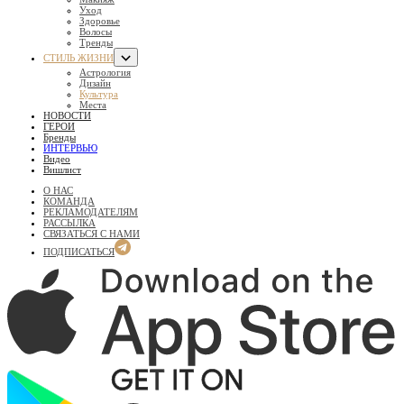
Уход
Здоровье
Волосы
Тренды
СТИЛЬ ЖИЗНИ
Астрология
Дизайн
Культура
Места
НОВОСТИ
ГЕРОИ
Бренды
ИНТЕРВЬЮ
Видео
Вишлист
О НАС
КОМАНДА
РЕКЛАМОДАТЕЛЯМ
РАССЫЛКА
СВЯЗАТЬСЯ С НАМИ
ПОДПИСАТЬСЯ