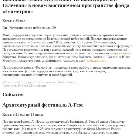
Галеевой» в новом выставочном пространстве фонда
«Геометрия»
Когда
: с 30 мая
Где
: Котельническая набережная, 29
Фонд поддержки искусств и культурных инициатив «Геометрия» открывает новое
выставочное пространство на Котельнической набережной. Первым представленным
проектом станет «Сила отсутствия? Из коллекции Зои Галеевой» — выставка,
посвященная состоянию человека в нынешнюю эпоху бесконечного потока информации.
Пространство разделено на три раздела, каждый из которых посвящен определенной
теме, связанной с мироощущением внутри технологичного и постоянно
напряженного
общества. Работы художников, среди которых Илья Кабаков, Алексей Шульгин и Юлия
Мортиис, исследуют темы анонимности, самоцензуры и
тревожности
.
Пространство фонда «Геометрия» продолжит свою работу и после окончания выставки
в качестве платформы поддержки независимых художников и галерей,
институциональных инициатив и коллабораций.
«Альбомная. Эта работа удостоена», Илья Кабаков
Raymond, Роберт Мэпплторп
События
Архитектурный фестиваль A-Fest
Когда
: с 21 мая по 14 июня
Проект платформы A–House, архитектурный фестиваль A-Fest, объявил обширную
программу мероприятий, в которую, как и обещалось, вошли выставки, экскурсии и
паблик-токи. На неделе с 25 мая ведущие архитектурные бюро Москвы и России
откроют свои двери для всех желающих стать чуть ближе к искусству создания