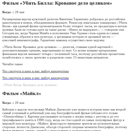
Фильм «Убить Билла: Кровавое дело целиком»
Когда
: с 28 мая
Расширенная версия культовой дилогии Квентина Тарантино добралась до российских
кинотеатров в новом, объединенном формате. Режиссер изначально планировал «Убить
Билла» как единый фильм хронометражем более четырех часов, но продюсеры в начале
нулевых были не готовы идти на такие риски: «Никто не выдержит», — говорили они.
Сегодня же, когда Черная Мамба в исполнении Умы Турман стала одним из самых
узнаваемых образов в поп-культуре, а зрелищная история ее кровавой мести —
классикой кинематографа, Тарантино наконец осуществил свою задумку.
«Убить Билла: Кровавое дело целиком» — дилогия, ставшая одной картиной с
дополнительными сценами, вырезанными из лент. Со всеми новыми материалами
финальная версия занимает четыре с половиной часа, поэтому российские прокатчики
позаботились о своих зрителях и разделили сеанс 15-минутным антрактом.
Читайте также
Что смотреть в кино в мае: выбор кинокритика
Что смотреть в кино в мае: выбор кинокритика
«Убить Билла: Кровавое дело целиком»
Фильм «Майкл»
Когда
: с 28 мая
Байопик о короле поп-музыки Майкле Джексоне уже вошел в историю кино как второй
самый успешный в дебютный уик-энд биографический фильм (обошел его только
«Оппенгеймер»). Картина рассказывает историю о жизни певца с детства и до его
триумфального взлета в 1988 году, когда он стал одной из самых популярных фигур в
мировой поп-культуры. «Майкл» фокусирует внимание зрителя на положительных
сторонах личности Джексона, обходя стороной спорные моменты биографии, поэтому
фильм является, скорее, сказкой о преодолении и грандиозном успехе.