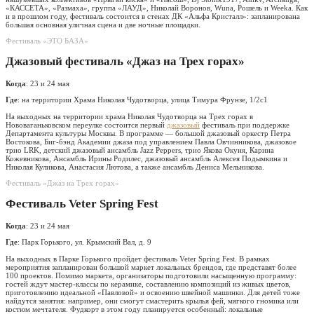
«КАССЕТА», «Размаха», группа «ЛАУД», Николай Воронов, Wuna, Рошель и Weeka. Как
и в прошлом году, фестиваль состоится в стенах ДК «Альфа Кристалл»: запланирована
большая основная уличная сцена и две ночные площадки.
Фестиваль «ЭТО БАЗА»
Джазовый фестиваль «Джаз на Трех горах»
Когда
: 23 и 24 мая
Где
: на территории Храма Николая Чудотворца, улица Тимура Фрунзе, 1/2с1
На выходных на территории храма Николая Чудотворца на Трех горах в
Нововаганьковском переулке состоится первый
джазовый
фестиваль при поддержке
Департамента культуры Москвы. В программе — большой джазовый оркестр Петра
Востокова, Биг-бэнд Академии джаза под управлением Павла Овчинникова, джазовое
трио LRK, детский джазовый ансамбль Jazz Peppers, трио Якова Окуня, Карина
Кожевникова, Ансамбль Ирины Родилес, джазовый ансамбль Алексея Подымкина и
Николая Куликова, Анастасия Лютова, а также ансамбль Дениса Мельникова.
Фестиваль «Джаз на Трех горах»
Фестиваль Veter Spring Fest
Когда
: 23 и 24 мая
Где
: Парк Горького, ул. Крымский Вал, д. 9
На выходных в Парке Горького пройдет фестиваль Veter Spring Fest. В рамках
мероприятия запланирован большой маркет локальных брендов, где представят более
100 проектов. Помимо маркета, организаторы подготовили насыщенную программу:
гостей ждут мастер-классы по керамике, составлению композиций из живых цветов,
приготовлению идеальной «Павловой» и освоению швейной машинки. Для детей тоже
найдутся занятия: например, они смогут смастерить крылья фей, мягкого гномика или
костюм мечтателя. Фудкорт в этом году планируется особенный: локальные