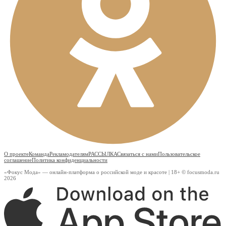
О проекте
Команда
Рекламодателям
РАССЫЛКА
Связаться с нами
Пользовательское
соглашение
Политика конфиденциальности
«Фокус Мода» — онлайн-платформа о российской моде и красоте | 18+ © focusmoda.ru
2026