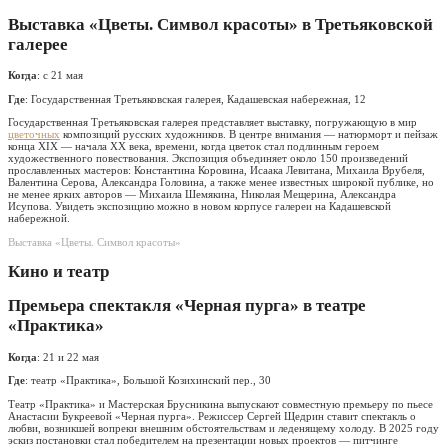
Выставка «Цветы. Символ красоты» в Третьяковской
галерее
Когда
: с 21 мая
Где
: Государственная Третьяковская галерея, Кадашевская набережная, 12
Государственная Третьяковская галерея представляет выставку, погружающую в мир
цветочных
композиций русских художников. В центре внимания — натюрморт и пейзаж
конца XIX — начала XX века, времени, когда цветок стал подлинным героем
художественного повествования. Экспозиция объединяет около 150 произведений
прославленных мастеров: Константина Коровина, Исаака Левитана, Михаила Врубеля,
Валентина Серова, Александра Головина, а также менее известных широкой публике, но
не менее ярких авторов — Михаила Шемякина, Николая Мещерина, Александра
Исупова. Увидеть экспозицию можно в новом корпусе галереи на Кадашевской
набережной.
Выставка «Цветы. Символ красоты»
Кино и театр
Премьера спектакля «Черная пурга» в театре
«Практика»
Когда
: 21 и 22 мая
Где
: театр «Практика», Большой Козихинский пер., 30
Театр «Практика» и Мастерская Брусникина выпускают совместную премьеру по пьесе
Анастасии Букреевой «Черная пурга». Режиссер Сергей Щедрин ставит спектакль о
любви, возникшей вопреки внешним обстоятельствам и леденящему холоду. В 2025 году
эскиз постановки стал победителем на презентации новых проектов — питчинге