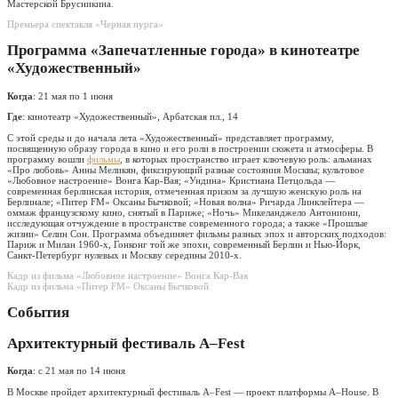
Мастерской Брусникина.
Премьера спектакля «Черная пурга»
Программа «Запечатленные города» в кинотеатре
«Художественный»
Когда
: 21 мая по 1 июня
Где
: кинотеатр «Художественный», Арбатская пл., 14
С этой среды и до начала лета «Художественный» представляет программу,
посвященную образу города в кино и его роли в построении сюжета и атмосферы. В
программу вошли
фильмы
, в которых пространство играет ключевую роль: альманах
«Про любовь» Анны Меликян, фиксирующий разные состояния Москвы; культовое
«Любовное настроение» Вонга Кар-Вая; «Ундина» Кристиана Петцольда —
современная берлинская история, отмеченная призом за лучшую женскую роль на
Берлинале; «Питер FM» Оксаны Бычковой; «Новая волна» Ричарда Линклейтера —
оммаж французскому кино, снятый в Париже; «Ночь» Микеланджело Антониони,
исследующая отчуждение в пространстве современного города; а также «Прошлые
жизни» Селин Сон. Программа объединяет фильмы разных эпох и авторских подходов:
Париж и Милан 1960-х, Гонконг той же эпохи, современный Берлин и Нью-Йорк,
Санкт-Петербург нулевых и Москву середины 2010-х.
Кадр из фильма «Любовное настроение» Вонга Кар-Вая
Кадр из фильма «Питер FM» Оксаны Бычковой
События
Архитектурный фестиваль A–Fest
Когда
: с 21 мая по 14 июня
В Москве пройдет архитектурный фестиваль A–Fest — проект платформы A–House. В