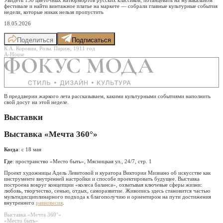
фестивале и найти винтажное платье на маркете — собрали главные культурные события
недели, которые никак нельзя пропустить
18.05.2026
Поделиться
Подписаться
К.А. Коровин, Розы. Париж, 1911 год
A-House
В преддверии жаркого лета рассказываем, какими культурными событиями наполнить
свой досуг на этой неделе.
Выставки
Выставка «Мечта 360°»
Когда
: с 18 мая
Где
: пространство «Место быть», Мясницкая ул., 24/7, стр. 1
Проект художницы Адель Левитовой и куратора Виктории Мизиано об искусстве как
инструменте внутренней настройки и способе проектировать будущее. Выставка
построена вокруг концепции «колеса баланса», охватывая ключевые сферы жизни:
любовь, творчество, семью, отдых, саморазвитие. Живопись здесь становится частью
мультидисциплинарного подхода к благополучию и ориентиром на пути достижения
внутреннего
равновесия
.
Выставка «Мечта 360°»
«Место быть»