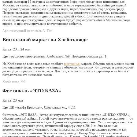
рамках выставки 19 ведущих архитектурных бюро предложат свои концепции для
Москвы: от самого высокого и глубокого в мире вертикального бассейна до первой
городской оранжереи-фермы и других идей, переосмысляющих городскую среду.
Помимо выставки, запланированы экскурсии на архитектурные объекты, воркшопы,
тематические дискуссии и дни открытых дверей в бюро. Это возможность увидеть
самые яркие архитектурные идеи, которые будут формировать облик Москвы на годы
вперед, и при этом визуально впечатляющее событие.
Архитектурный фестиваль A–Fest
Винтажный маркет на Хлебозаводе
Когда
: 23 и 24 мая
Где
: городское пространство Хлебозавод №9, Новодмитровская ул., 1
На Хлебозаводе в эти выходные пройдет
винтажный
маркет. Обычно здесь можно найти
неожиданные вещи, которые не купишь в обычных магазинах: от одежды и аксессуаров
до посуды и предметов интерьера. Для тех, кто любит искать сокровища и не боится
потратить на это несколько часов.
Хлебозавод №9
Фестиваль «ЭТО БАЗА»
Когда
: 23 мая
Где
: ДК «Альфа Кристалл», Самокатная ул., 4 с11
Фестиваль «ЭТО БАЗА», который запускает серию летних ивентов «ДИСКО КЛУБА»,
объявил полный лайнап. Гостей ждут выступления артистов самых разных жанров — от
хип-хопа до электроники и инди. Одним из хедлайнеров станет Yanix — представитель
новой школы русского рэпа, начинавший карьеру еще в 2010-х. Это отличная
возможность вживую услышать треки музыканта, который в последнее время не так
часто выступает с лайвами. А еще на сцену выйдут Петар Мартич — основатель
нашумевших коллективов «Прыгай киска» и «Пасош», Dj Stonik1917, Anikv, Archanga,