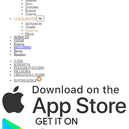
Уход
Здоровье
Волосы
Тренды
СТИЛЬ ЖИЗНИ
Астрология
Дизайн
Культура
Места
НОВОСТИ
ГЕРОИ
Бренды
ИНТЕРВЬЮ
Видео
Вишлист
О НАС
КОМАНДА
РЕКЛАМОДАТЕЛЯМ
РАССЫЛКА
СВЯЗАТЬСЯ С НАМИ
ПОДПИСАТЬСЯ