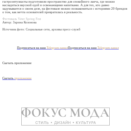
гастроэнтузиасты подготовили пространство для спокойного ланча, где можно
насладиться вкусной едой и освежающими напитками. А для тех, кто давно
задумывается о своем деле, на фестивале можно познакомиться с историями 20 брендов
о том, как мечта основателей превратилась в реальность.
Фестиваль Veter Spring Fest
Автор: Зарина Козонова
Источник фото:
Социальные сети, архивы пресс-служб
Подписаться на наш
Telegram-канал
Подписаться на наш
Telegram-канал
Скачать приложение
Скачать
приложение