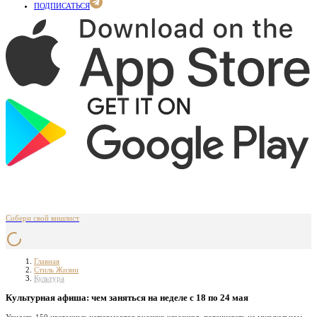
ПОДПИСАТЬСЯ
Собери свой вишлист
Главная
Стиль Жизни
Культура
Культурная афиша: чем заняться на неделе с 18 по 24 мая
Увидеть 150 цветочных натюрмортов русских классиков, потанцевать на музыкальном