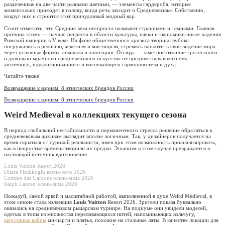
разделенные на две части разными цветами, — элементы гардероба, которые
моментально приходят в голову, когда речь заходит о Средневековье. Собственно,
вокруг них и строится этот причудливый модный кор.
Стоит отметить, что Средние века неспроста называют странными и темными. Главная
причина этому — начало регресса в области культуры, науки и экономики после падения
Римской империи в V веке. На фоне общественного кризиса творцы глубоко
погружались в религию, аскетизм и мистицизм, стремясь воплотить свое видение мира
через условные формы, символы и аллегории. Отсюда — заметное отличие гротескного
и довольно мрачного средневекового искусства от предшествовавшего ему —
античного, идеализированного и воспевающего гармонию тела и духа.
Читайте также
Возвращение к корням: 8 этнических брендов России
Возвращение к корням: 8 этнических брендов России
Weird Medieval в коллекциях текущего сезона
В период глобальной нестабильности и перманентного стресса решение обратиться к
средневековым архивам выглядит вполне логичным. Так, у дизайнеров получается на
время скрыться от суровой реальности, имея при этом возможность проанализировать,
как в непростые времена творили их предки. Эскапизм в этом случае превращается в
настоящий источник вдохновения.
Louis Vuitton Resort 2026
Dilara Findikoglu весна-лето 2026
Comme des Garçons осень-зима 2026
Ralph Lauren осень-зима 2026
Пожалуй, самой яркой и масштабной работой, выполненной в духе Weird Medieval, в
этом сезоне стала коллекция
Louis Vuitton
Resort 2026. Зрители показа буквально
оказались на средневековом рыцарском турнире. На подиуме они увидели моделей,
одетых в топы из множества переливающихся нитей, напоминающих кольчугу,
шерстяные кейпы
ми-парти и платья, похожие на стальные латы. В качестве локации для