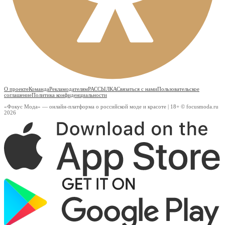
О проекте
Команда
Рекламодателям
РАССЫЛКА
Связаться с нами
Пользовательское
соглашение
Политика конфиденциальности
«Фокус Мода» — онлайн-платформа о российской моде и красоте | 18+ © focusmoda.ru
2026