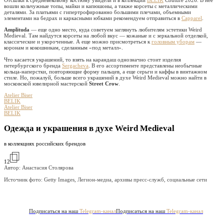
вошли кольчужные топы, майки и капюшоны, а также корсеты с металлическими
деталями. За платьями с гипертрофированно большими плечами, объемными
элементами на бедрах и каркасными юбками рекомендуем отправиться в
Capparel
.
Amplituda
— еще одно место, куда советуем заглянуть любителям эстетики Weird
Medieval. Там найдутся корсеты на любой вкус — кожаные и с зеркальной отделкой,
классические и укороченные. А еще можно присмотреться к
головным уборам
—
коронам и кокошникам, сделанным «под металл».
Что касается украшений, то взять на карандаш однозначно стоит изделия
петербургского бренда
Sergacheva
. В его ассортименте представлены необычные
кольца-наперстки, повторяющие форму пальцев, а еще серьги и каффы в винтажном
стиле. Но, пожалуй, больше всего украшений в духе Weird Medieval можно найти в
московской ювелирной мастерской
Street Crow
.
Atelier Biser
BELIK
Atelier Biser
BELIK
Одежда и украшения в духе Weird Medieval
в коллекциях российских брендов
12
Автор: Анастасия Столярова
Источник фото:
Getty Images, Легион-медиа, архивы пресс-служб, социальные сети
Подписаться на наш
Telegram-канал
Подписаться на наш
Telegram-канал