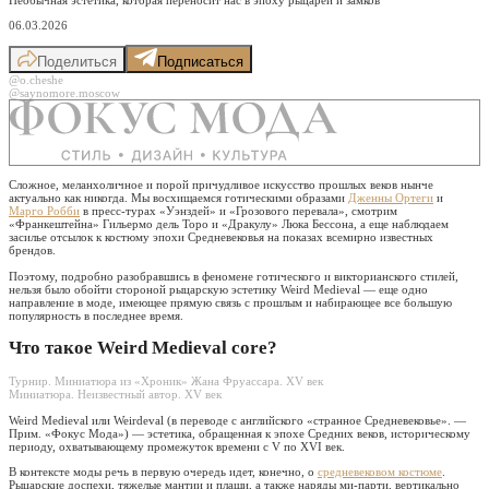
06.03.2026
Поделиться
Подписаться
@o.cheshe
@saynomore.moscow
Сложное, меланхоличное и порой причудливое искусство прошлых веков нынче
актуально как никогда. Мы восхищаемся готическими образами
Дженны Ортеги
и
Марго Робби
в пресс-турах «Уэнздей» и «Грозового перевала», смотрим
«Франкештейна» Гильермо дель Торо и «Дракулу» Люка Бессона, а еще наблюдаем
засилье отсылок к костюму эпохи Средневековья на показах всемирно известных
брендов.
Поэтому, подробно разобравшись в феномене готического и викторианского стилей,
нельзя было обойти стороной рыцарскую эстетику Weird Medieval — еще одно
направление в моде, имеющее прямую связь с прошлым и набирающее все большую
популярность в последнее время.
Что такое Weird Medieval core?
Турнир. Миниатюра из «Хроник» Жана Фруассара. XV век
Миниатюра. Неизвестный автор. XV век
Weird Medieval или Weirdeval (в переводе с английского «странное Средневековье». —
Прим. «Фокус Мода») — эстетика, обращенная к эпохе Средних веков, историческому
периоду, охватывающему промежуток времени с V по XVI век.
В контексте моды речь в первую очередь идет, конечно, о
средневековом костюме
.
Рыцарские доспехи, тяжелые мантии и плащи, а также наряды ми-парти, вертикально