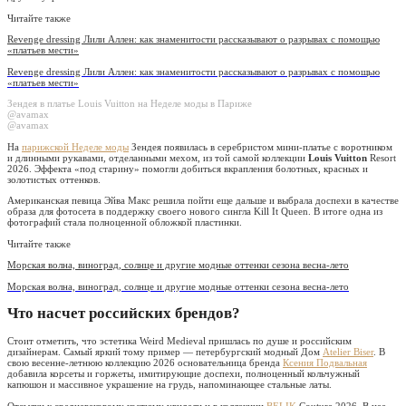
Читайте также
Revenge dressing Лили Аллен: как знаменитости рассказывают о разрывах c помощью
«платьев мести»
Revenge dressing Лили Аллен: как знаменитости рассказывают о разрывах c помощью
«платьев мести»
Зендея в платье Louis Vuitton на Неделе моды в Париже
@avamax
@avamax
На
парижской Неделе моды
Зендея появилась в серебристом мини-платье с воротником
и длинными рукавами, отделанными мехом, из той самой коллекции
Louis Vuitton
Resort
2026. Эффекта «под старину» помогли добиться вкрапления болотных, красных и
золотистых оттенков.
Американская певица Эйва Макс решила пойти еще дальше и выбрала доспехи в качестве
образа для фотосета в поддержку своего нового сингла Kill It Queen. В итоге одна из
фотографий стала полноценной обложкой пластинки.
Читайте также
Морская волна, виноград, солнце и другие модные оттенки сезона весна-лето
Морская волна, виноград, солнце и другие модные оттенки сезона весна-лето
Что насчет российских брендов?
Стоит отметить, что эстетика Weird Medieval пришлась по душе и российским
дизайнерам. Самый яркий тому пример — петербургский модный Дом
Atelier Biser
. В
свою весенне-летнюю коллекцию 2026 основательница бренда
Ксения Подвальная
добавила корсеты и горжеты, имитирующие доспехи, полноценный кольчужный
капюшон и массивное украшение на грудь, напоминающее стальные латы.
Отсылки к средневековому костюму увидели и в коллекции
BELIK
Couture 2026. В нее