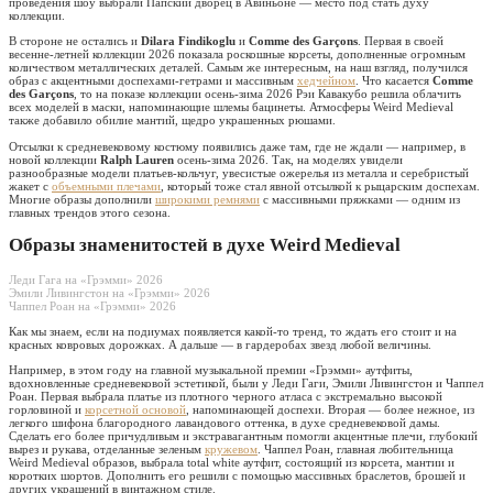
проведения шоу выбрали Папский дворец в Авиньоне — место под стать духу
коллекции.
В стороне не остались и
Dilara Findikoglu
и
Comme des Garçons
. Первая в своей
весенне-летней коллекции 2026 показала роскошные корсеты, дополненные огромным
количеством металлических деталей. Самым же интересным, на наш взгляд, получился
образ с акцентными доспехами-гетрами и массивным
хедчейном
. Что касается
Comme
des Garçons
, то на показе коллекции осень-зима 2026 Рэи Кавакубо решила облачить
всех моделей в маски, напоминающие шлемы бацинеты. Атмосферы Weird Medieval
также добавило обилие мантий, щедро украшенных рюшами.
Отсылки к средневековому костюму появились даже там, где не ждали — например, в
новой коллекции
Ralph Lauren
осень-зима 2026. Так, на моделях увидели
разнообразные модели платьев-кольчуг, увесистые ожерелья из металла и серебристый
жакет с
объемными плечами
, который тоже стал явной отсылкой к рыцарским доспехам.
Многие образы дополнили
широкими ремнями
с массивными пряжками — одним из
главных трендов этого сезона.
Образы знаменитостей в духе Weird Medieval
Леди Гага на «Грэмми» 2026
Эмили Ливингстон на «Грэмми» 2026
Чаппел Роан на «Грэмми» 2026
Как мы знаем, если на подиумах появляется какой-то тренд, то ждать его стоит и на
красных ковровых дорожках. А дальше — в гардеробах звезд любой величины.
Например, в этом году на главной музыкальной премии «Грэмми» аутфиты,
вдохновленные средневековой эстетикой, были у Леди Гаги, Эмили Ливингстон и Чаппел
Роан. Первая выбрала платье из плотного черного атласа с экстремально высокой
горловиной и
корсетной основой
, напоминающей доспехи. Вторая — более нежное, из
легкого шифона благородного лавандового оттенка, в духе средневековой дамы.
Сделать его более причудливым и экстравагантным помогли акцентные плечи, глубокий
вырез и рукава, отделанные зеленым
кружевом
. Чаппел Роан, главная любительница
Weird Medieval образов, выбрала total white аутфит, состоящий из корсета, мантии и
коротких шортов. Дополнить его решили с помощью массивных браслетов, брошей и
других украшений в винтажном стиле.