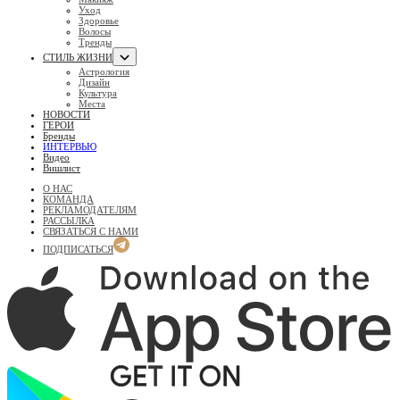
Уход
Здоровье
Волосы
Тренды
СТИЛЬ ЖИЗНИ
Астрология
Дизайн
Культура
Места
НОВОСТИ
ГЕРОИ
Бренды
ИНТЕРВЬЮ
Видео
Вишлист
О НАС
КОМАНДА
РЕКЛАМОДАТЕЛЯМ
РАССЫЛКА
СВЯЗАТЬСЯ С НАМИ
ПОДПИСАТЬСЯ