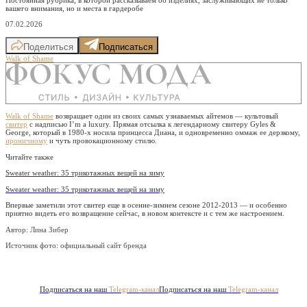
вашего внимания, но и места в гардеробе
07.02.2026
Поделиться
Подписаться
Walk of Shame
Walk of Shame
возвращает один из своих самых узнаваемых айтемов — культовый
свитер
с надписью I’m a luxury. Прямая отсылка к легендарному свитеру Gyles &
George, который в 1980-х носила принцесса Диана, и одновременно оммаж ее дерзкому,
ироничному
и чуть провокационному стилю.
Читайте также
Sweater weather: 35 трикотажных вещей на зиму
Sweater weather: 35 трикотажных вещей на зиму
Впервые заметили этот свитер еще в осенне-зимнем сезоне 2012-2013 — и особенно
приятно видеть его возвращение сейчас, в новом контексте и с тем же настроением.
Автор: Лина Зибер
Источник фото:
официальный сайт бренда
Подписаться на наш
Telegram-канал
Подписаться на наш
Telegram-канал