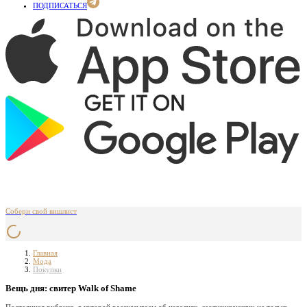
ПОДПИСАТЬСЯ
Собери свой вишлист
Главная
Мода
Покупки
Вещь дня: свитер Walk of Shame
Постоянная рубрика, в которой рассказываем об изделиях, заслуживающих не только