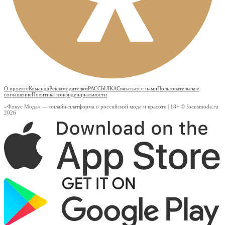
О проекте
Команда
Рекламодателям
РАССЫЛКА
Связаться с нами
Пользовательское
соглашение
Политика конфиденциальности
«Фокус Мода» — онлайн-платформа о российской моде и красоте | 18+ © focusmoda.ru
2026