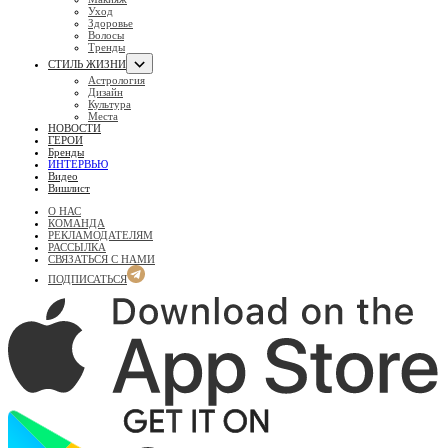
Уход
Здоровье
Волосы
Тренды
СТИЛЬ ЖИЗНИ
Астрология
Дизайн
Культура
Места
НОВОСТИ
ГЕРОИ
Бренды
ИНТЕРВЬЮ
Видео
Вишлист
О НАС
КОМАНДА
РЕКЛАМОДАТЕЛЯМ
РАССЫЛКА
СВЯЗАТЬСЯ С НАМИ
ПОДПИСАТЬСЯ