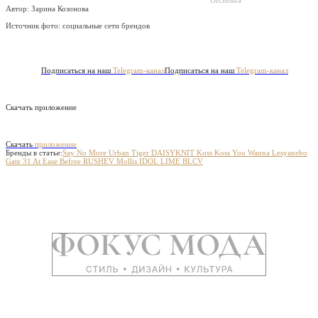
Orchestra
Автор: Зарина Козонова
Источник фото:
социальные сети брендов
Подписаться на наш
Telegram-канал
Подписаться на наш
Telegram-канал
Скачать приложение
Скачать
приложение
Бренды в статье:
Say No More
Urban Tiger
DAISYKNIT
Koss Koss
You Wanna
Lesyanebo
Gate 31
At Ease
Befree
RUSHEV
Mollis
IDOL
LIME
BLCV