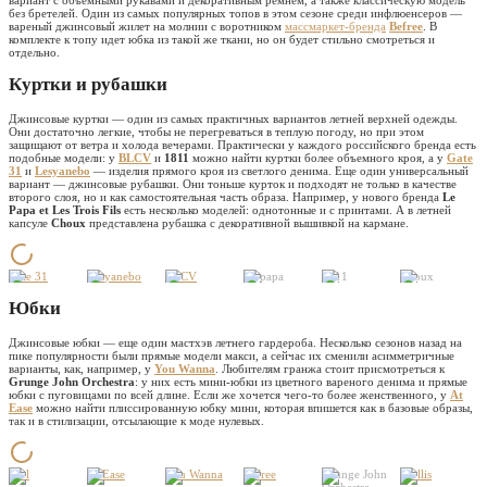
вариант с объемными рукавами и декоративным ремнем, а также классическую модель
без бретелей. Один из самых популярных топов в этом сезоне среди инфлюенсеров —
вареный джинсовый жилет на молнии с воротником
массмаркет-бренда
Befree
. В
комплекте к топу идет юбка из такой же ткани, но он будет стильно смотреться и
отдельно.
Куртки и рубашки
Джинсовые куртки — один из самых практичных вариантов летней верхней одежды.
Они достаточно легкие, чтобы не перегреваться в теплую погоду, но при этом
защищают от ветра и холода вечерами. Практически у каждого российского бренда есть
подобные модели: у
BLCV
и
1811
можно найти куртки более объемного кроя, а у
Gate
31
и
Lesyanebo
— изделия прямого кроя из светлого денима. Еще один универсальный
вариант — джинсовые рубашки. Они тоньше курток и подходят не только в качестве
второго слоя, но и как самостоятельная часть образа. Например, у нового бренда
Le
Papa et Les Trois Fils
есть несколько моделей: однотонные и с принтами. А в летней
капсуле
Choux
представлена рубашка с декоративной вышивкой на кармане.
Gate 31
Lesyanebo
BLCV
Le papa
1811
Choux
Юбки
Джинсовые юбки — еще один мастхэв летнего гардероба. Несколько сезонов назад на
пике популярности были прямые модели макси, а сейчас их сменили асимметричные
варианты, как, например, у
You Wanna
. Любителям гранжа стоит присмотреться к
Grunge John Orchestra
: у них есть мини-юбки из цветного вареного денима и прямые
юбки с пуговицами по всей длине. Если же хочется чего-то более женственного, у
At
Ease
можно найти плиссированную юбку мини, которая впишется как в базовые образы,
так и в стилизации, отсылающие к моде нулевых.
Idol
At Ease
You Wanna
Befree
Grunge John
Mollis