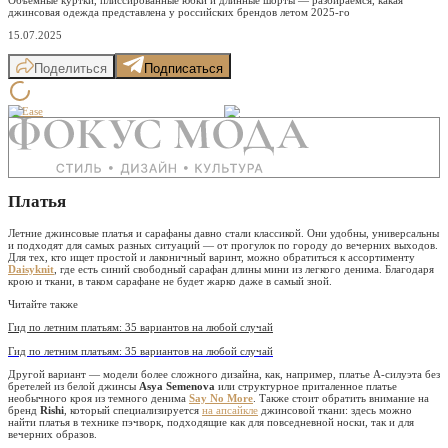
джинсовая одежда представлена у российских брендов летом 2025-го
15.07.2025
Поделиться
Подписаться
At Ease
Платья
Летние джинсовые платья и сарафаны давно стали классикой. Они удобны, универсальны
и подходят для самых разных ситуаций — от прогулок по городу до вечерних выходов.
Для тех, кто ищет простой и лаконичный варинт, можно обратиться к ассортименту
Daisyknit
, где есть синий свободный сарафан длины мини из легкого денима. Благодаря
крою и ткани, в таком сарафане не будет жарко даже в самый зной.
Читайте также
Гид по летним платьям: 35 вариантов на любой случай
Гид по летним платьям: 35 вариантов на любой случай
Другой вариант — модели более сложного дизайна, как, например, платье А-силуэта без
бретелей из белой джинсы
Asya Semenova
или структурное приталенное платье
необычного кроя из темного денима
Say No More
. Также стоит обратить внимание на
бренд
Rishi
, который специализируется
на апсайкле
джинсовой ткани: здесь можно
найти платья в технике пэчворк, подходящие как для повседневной носки, так и для
вечерних образов.