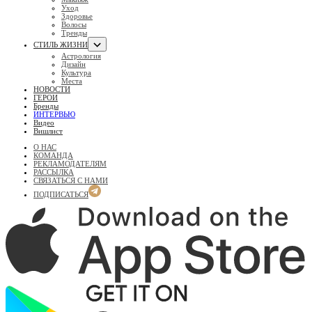
Уход
Здоровье
Волосы
Тренды
СТИЛЬ ЖИЗНИ
Астрология
Дизайн
Культура
Места
НОВОСТИ
ГЕРОИ
Бренды
ИНТЕРВЬЮ
Видео
Вишлист
О НАС
КОМАНДА
РЕКЛАМОДАТЕЛЯМ
РАССЫЛКА
СВЯЗАТЬСЯ С НАМИ
ПОДПИСАТЬСЯ