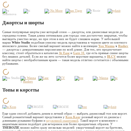
Asya
Rishi
Say No More
Urban Tiger
The Rozie
Daisyknit
Semenova
Джортсы и шорты
Самые популярные шорты уже который сезон — джортсы, или джинсовые модели до
середины голени. Такая длина оптимальна для города: они достаточно закрытые, чтобы
выглядеть уместно везде, но при этом в них не будет слишком жарко. У небольшой
марки
White Studio
подобная унисекс-модель представлена в черном цвете из плотного
японского денима. Более смелый вариант можно найти в коллекции
You Wanna
x
Rushev
— джортсы с декоративными пирсингами по всей длине. Для тех, кто предпочитает
классику, стоит обратиться к каталогам
At Ease
и
Gate 31
, где есть прямые синие шорты
без лишних деталей. Если же на лето хочется более короткие варианты, у
BLCV
можно
найти шорты с необработанным краем — такая модель отлично сочетается с объемными
рубашками.
White Studio
You Wanna
At Ease
BLCV
Befree
You Wanna
Lime
x
Rushev
Топы и корсеты
Koss Koss
THEROZIE
THEROZIE
Befree
Daisyknit
Еще один способ добавить деним в летний образ — выбрать джинсовый топ или корсет.
Самый романтичный вариант представлен у
Koss Koss
: розовый корсет из джинсы с
длинными рукавами-буфами и
кружевной окантовкой
. Такой корсет в комплекте с
акцентным низом подойдет для вечеринок или более праздничных образов. У
THEROZIE
можно найти сразу несколько моделей: укороченный корсет на бретелях,