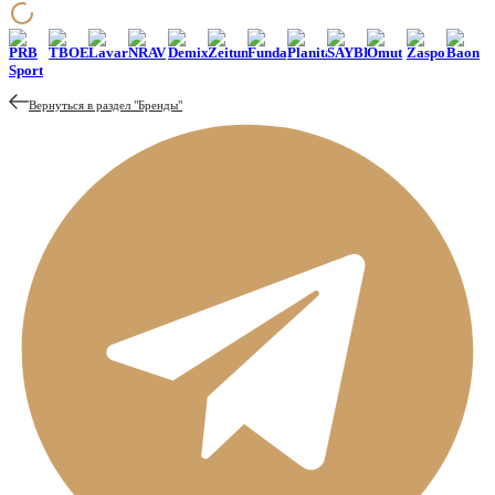
PRB
ТВОЕ
Lavarice
NRAV
Demix
Zeitun
Funday
Planita
SAYBEICE
Omut
Zasport
Baon
Sport
Вернуться в раздел "
Бренды
"