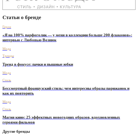
Статьи о бренде
Герои
«Я на 100% парфоголик — у меня в коллекции больше 200 флаконов»:
интервью с Любовью Вознюк
Мода
Тренды
Тренд в фокусе: пачки и пышные юбки
Мода
Стиль
Бессмертный французский стиль: чем интересны образы парижанок и
как их повторить
Мода
Стиль
Магия кино: 25 эффектных новогодних образов, вдохновленных
героями фильмов
Другие бренды