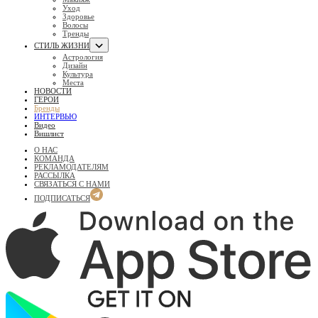
Уход
Здоровье
Волосы
Тренды
СТИЛЬ ЖИЗНИ
Астрология
Дизайн
Культура
Места
НОВОСТИ
ГЕРОИ
Бренды
ИНТЕРВЬЮ
Видео
Вишлист
О НАС
КОМАНДА
РЕКЛАМОДАТЕЛЯМ
РАССЫЛКА
СВЯЗАТЬСЯ С НАМИ
ПОДПИСАТЬСЯ