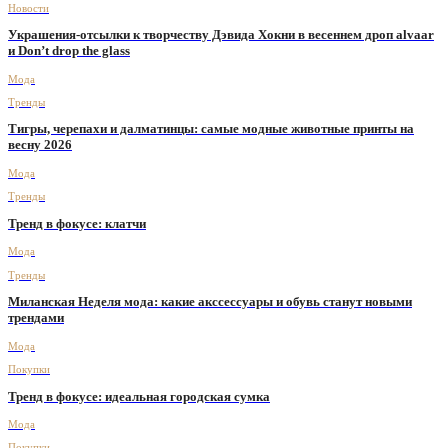
Новости
Украшения-отсылки к творчеству Дэвида Хокни в весеннем дроп alvaar
и Don’t drop the glass
Мода
Тренды
Тигры, черепахи и далматинцы: самые модные животные принты на
весну 2026
Мода
Тренды
Тренд в фокусе: клатчи
Мода
Тренды
Миланская Неделя мода: какие акссессуары и обувь станут новыми
трендами
Мода
Покупки
Тренд в фокусе: идеальная городская сумка
Мода
Покупки