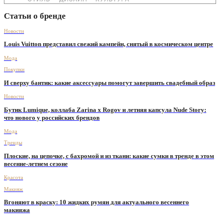
Статьи о бренде
Новости
Louis Vuitton представил свежий кампейн, снятый в космическом центре
Мода
Покупки
И сверху бантик: какие аксессуары помогут завершить свадебный образ
Новости
Бутик Lumique, коллаба Zarina х Rogov и летняя капсула Nude Story:
что нового у российских брендов
Мода
Тренды
Плоские, на цепочке, с бахромой и из ткани: какие сумки в тренде в этом
весенне-летнем сезоне
Красота
Макияж
Вгоняют в краску: 10 жидких румян для актуального весеннего
макияжа