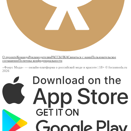
О проекте
Команда
Рекламодателям
РАССЫЛКА
Связаться с нами
Пользовательское
соглашение
Политика конфиденциальности
«Фокус Мода» — онлайн-платформа о российской моде и красоте | 18+ © focusmoda.ru
2026