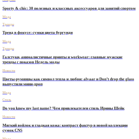
Sporty & chic: 30 полезных и классных аксессуаров для занятий спортом
Мода
Тренды
Тренд в фокусе: сумки цвета бургунди
Мода
Тренды
Галстуки, анималистичные принты и workwear: главные мужские
тренды с показов Недель моды
Новости
Цветы-румянцы как символ тепла и любви: alvaar и Don’t drop the glass
выпустили мини-дроп
Мода
Стиль
Do you know my last name? Чем привлекателен стиль Ирины Шейк
Новости
Мягкий войлок и гладкая кожа: контраст фактур в новой коллекции
сумок CNS
Мода