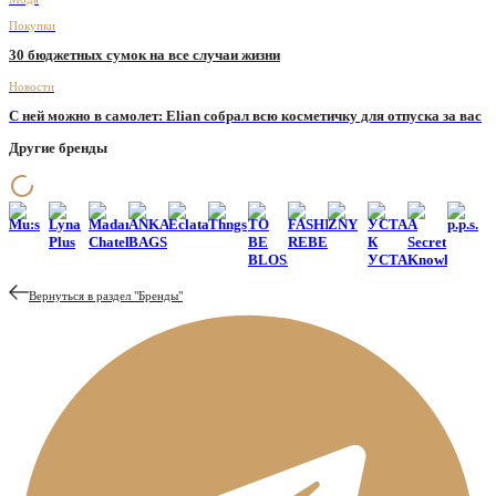
Покупки
30 бюджетных сумок на все случаи жизни
Новости
С ней можно в самолет: Elian собрал всю косметичку для отпуска за вас
Другие бренды
Mu:s
Lyna
Madame
ANKA
Eclata
Thngs
TO
FASHION
ZNY
УСТА
A
p.p.s.
Plus
Chatelet
BAGS
BE
REBELS
К
Secret
BLOSSOM
УСТАМ
Knowledge
Вернуться в раздел "
Бренды
"