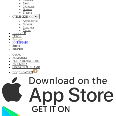
Уход
Здоровье
Волосы
Тренды
СТИЛЬ ЖИЗНИ
Астрология
Дизайн
Культура
Места
НОВОСТИ
ГЕРОИ
Бренды
ИНТЕРВЬЮ
Видео
Вишлист
О НАС
КОМАНДА
РЕКЛАМОДАТЕЛЯМ
РАССЫЛКА
СВЯЗАТЬСЯ С НАМИ
ПОДПИСАТЬСЯ