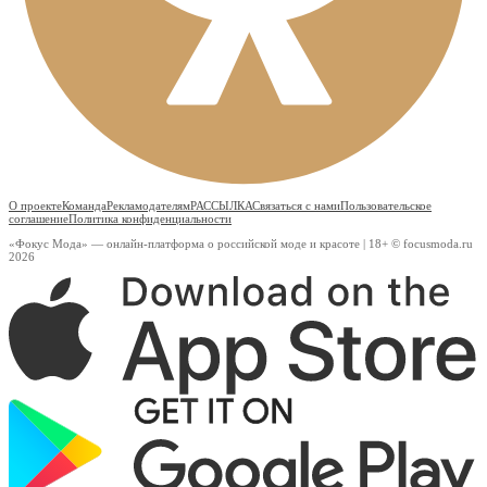
О проекте
Команда
Рекламодателям
РАССЫЛКА
Связаться с нами
Пользовательское
соглашение
Политика конфиденциальности
«Фокус Мода» — онлайн-платформа о российской моде и красоте | 18+ © focusmoda.ru
2026