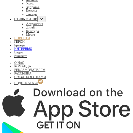
Уход
Здоровье
Волосы
Тренды
СТИЛЬ ЖИЗНИ
Астрология
Дизайн
Культура
Места
НОВОСТИ
ГЕРОИ
Бренды
ИНТЕРВЬЮ
Видео
Вишлист
О НАС
КОМАНДА
РЕКЛАМОДАТЕЛЯМ
РАССЫЛКА
СВЯЗАТЬСЯ С НАМИ
ПОДПИСАТЬСЯ