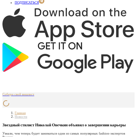
ПОДПИСАТЬСЯ
Собери свой вишлист
Главная
Новости
Звездный стилист Николай Овечкин объявил о завершении карьеры
Узнали, чем теперь будет заниматься один из самых популярных fashion-экспертов
России