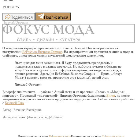
19.09.2025
Поделиться
Подписаться
Николай Овечкин
О завершении карьеры персонального стилиста Николай Овечкин рассказал на
выступлении
ReFashion Business Campus
. На мероприятии он прочитал лекцию о моде и
стайлинге, а под конец удивил слушателей шокирующим заявлением.
Этот цикл для меня закончился. Я буду продолжать преподавать и
появляться в кадре в разных форматах. Но работать руками я больше не
хочу. Сначала я думал, что это форма выгорания, но когда летел сюда, я
принял решение. Здесь (на ReFashion Business Campus. — Прим. «Фокус
Мода») вместе с вами мы прекратим этот классный, яркий этап.
Николай Овечкин
В портфолио стилиста — работа с Анной Асти и на проектах «Голос» и «Модный
приговор». Последней «подопечной» Николая Овечкина была певица
Zivert
, но после
завершения контракта они не стали продлевать сотрудничество. Сейчас стилист работает
с
Ксюшей Смо
.
Автор: Евченко Екатерина
Источник фото:
@ovechkin_n, @mhtrov
Подписаться на наш
Telegram-канал
Подписаться на наш
Telegram-канал