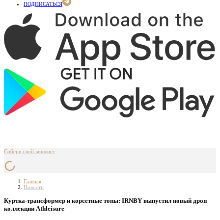
ПОДПИСАТЬСЯ
Собери свой вишлист
Главная
Новости
Куртка-трансформер и корсетные топы: IRNBY выпустил новый дроп
коллекции Athleisure