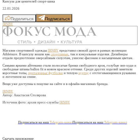
Капсула для ценителей спорт-шика
22.01.2026
Поделиться
Подписаться
IRNBY
Магазин спортивной одежды
IRNBY
представил свежий дроп в рамках коллекции
Athleisure. В капсулу вошли как
спортивные
, так и кэжуальные изделия. Дизайнеры
отдали предпочтение оверсайзным силуэтам, унисекс-фасонам и насыщенным цветам.
Самыми яркими айтемами стали полосатые брюки свободного кроя, голубые зип-худи и
свободные штаны ballon fit в новом красном оттенке. Среди других изделий заметили
корсетные топы,
приталенные футболки
и теплую
куртку
с отстегивающимися рукавами
и логотипом на спине.
Вещи уже доступны к покупке на сайте и в офлайн-магазинах бренда.
IRNBY
Автор: Анастасия Столярова
Источник фото:
архив пресс-службы
IRNBY
Подписаться на наш
Telegram-канал
Подписаться на наш
Telegram-канал
Скачать приложение