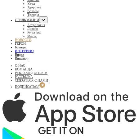
Уход
Здоровье
Волосы
Тренды
СТИЛЬ ЖИЗНИ
Астрология
Дизайн
Культура
Места
НОВОСТИ
ГЕРОИ
Бренды
ИНТЕРВЬЮ
Видео
Вишлист
О НАС
КОМАНДА
РЕКЛАМОДАТЕЛЯМ
РАССЫЛКА
СВЯЗАТЬСЯ С НАМИ
ПОДПИСАТЬСЯ