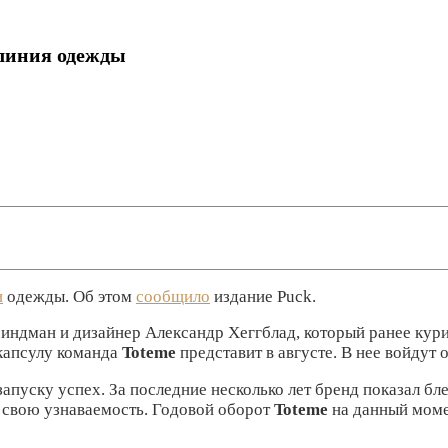
 линия одежды
и
одежды. Об этом
сообщило
издание Puck.
 Линдман и дизайнер Александр Хеггблад, который ранее к
 капсулу команда
Toteme
представит в августе. В нее войдут 
запуску успех. За последние несколько лет бренд показал б
 свою узнаваемость. Годовой оборот
Toteme
на данный моме