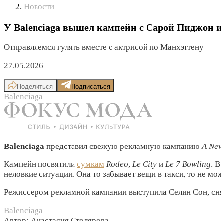
Новости
У Balenciaga вышел кампейн с Сарой Пиджон 
Отправляемся гулять вместе с актрисой по Манхэттену
27.05.2026
Поделиться
Подписаться
Balenciaga
Balenciaga
представил свежую рекламную кампанию
A New
Кампейн посвятили
сумкам
Rodeo
,
Le City
и
Le 7 Bowling
. 
неловкие ситуации. Она то забывает вещи в такси, то не мо
Режиссером рекламной кампании выступила Селин Сон, с
Balenciaga
Автор: Анастасия Столярова