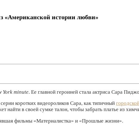
из «Американской истории любви»
 York minute
. Ее главной героиней стала актриса Сара Пидж
В серии коротких видеороликов Сара, как типичный
городско
жет найти в своей сумке талон, чтобы забрать платье из химч
нявшая фильмы «Материалистка» и «Прошлые жизни».