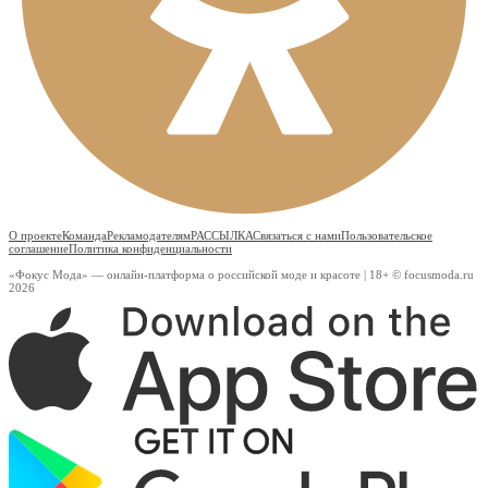
О проекте
Команда
Рекламодателям
РАССЫЛКА
Связаться с нами
Пользовательское
соглашение
Политика конфиденциальности
«Фокус Мода» — онлайн-платформа о российской моде и красоте | 18+ © focusmoda.ru
2026