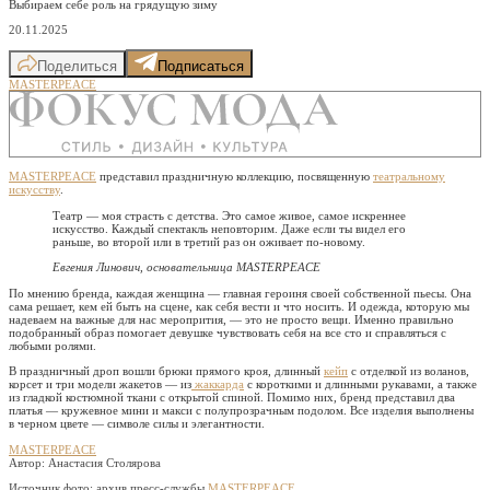
Выбираем себе роль на грядущую зиму
20.11.2025
Поделиться
Подписаться
MASTERPEACE
MASTERPEACE
представил праздничную коллекцию, посвященную
театральному
искусству
.
Театр — моя страсть с детства. Это самое живое, самое искреннее
искусство. Каждый спектакль неповторим. Даже если ты видел его
раньше, во второй или в третий раз он оживает по-новому.
Евгения Линович, основательница MASTERPEACE
По мнению бренда, каждая женщина — главная героиня своей собственной пьесы. Она
сама решает, кем ей быть на сцене, как себя вести и что носить. И одежда, которую мы
надеваем на важные для нас меропрития, — это не просто вещи. Именно правильно
подобранный образ помогает девушке чувствовать себя на все сто и справляться с
любыми ролями.
В праздничный дроп вошли брюки прямого кроя, длинный
кейп
с отделкой из воланов,
корсет и три модели жакетов — из
жаккарда
с короткими и длинными рукавами, а также
из гладкой костюмной ткани с открытой спиной. Помимо них, бренд представил два
платья — кружевное мини и макси с полупрозрачным подолом. Все изделия выполнены
в черном цвете — символе силы и элегантности.
MASTERPEACE
Автор: Анастасия Столярова
Источник фото:
архив пресс-службы
MASTERPEACE