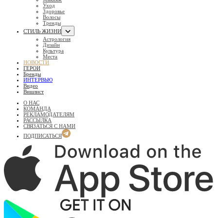
Уход
Здоровье
Волосы
Тренды
СТИЛЬ ЖИЗНИ
Астрология
Дизайн
Культура
Места
НОВОСТИ
ГЕРОИ
Бренды
ИНТЕРВЬЮ
Видео
Вишлист
О НАС
КОМАНДА
РЕКЛАМОДАТЕЛЯМ
РАССЫЛКА
СВЯЗАТЬСЯ С НАМИ
ПОДПИСАТЬСЯ