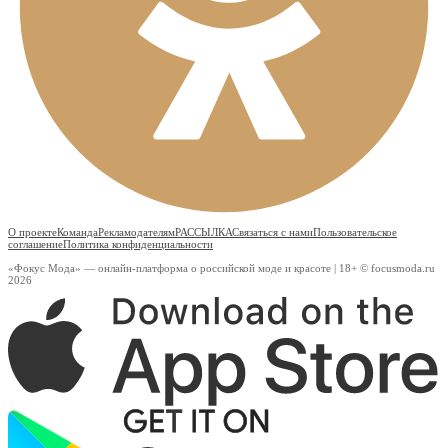
О проекте
Команда
Рекламодателям
РАССЫЛКА
Связаться с нами
Пользовательское
соглашение
Политика конфиденциальности
«Фокус Мода» — онлайн-платформа о российской моде и красоте | 18+ © focusmoda.ru
2026