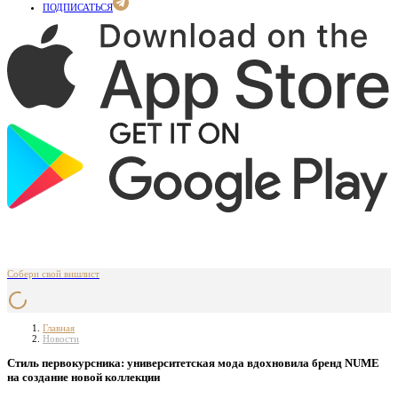
ПОДПИСАТЬСЯ
Собери свой вишлист
Главная
Новости
Стиль первокурсника: университетская мода вдохновила бренд NUME
на создание новой коллекции