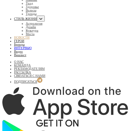
Уход
Здоровье
Волосы
Тренды
СТИЛЬ ЖИЗНИ
Астрология
Дизайн
Культура
Места
НОВОСТИ
ГЕРОИ
Бренды
ИНТЕРВЬЮ
Видео
Вишлист
О НАС
КОМАНДА
РЕКЛАМОДАТЕЛЯМ
РАССЫЛКА
СВЯЗАТЬСЯ С НАМИ
ПОДПИСАТЬСЯ