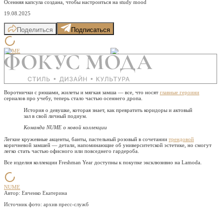
Осенняя капсула создана, чтобы настроиться на study mood
19.08.2025
Поделиться
Подписаться
NUME
Воротнички с рюшами, жилеты и мягкая замша — все, что носят
главные героини
сериалов про учебу, теперь стало частью осеннего дропа.
История о девушке, которая знает, как превратить коридоры и актовый
зал в свой личный подиум.
Команда NUME о новой коллекции
Легкие кружевные акценты, банты, пастельный розовый в сочетании
трендовой
коричневой замшей — детали, напоминающие об университетской эстетике, но смогут
легко стать частью офисного или повседнего гардероба.
Все изделия коллекции Freshman Year доступны к покупке эксклюзивно на Lamoda.
NUME
Автор: Евченко Екатерина
Источник фото:
архив пресс-служб