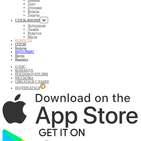
Уход
Здоровье
Волосы
Тренды
СТИЛЬ ЖИЗНИ
Астрология
Дизайн
Культура
Места
НОВОСТИ
ГЕРОИ
Бренды
ИНТЕРВЬЮ
Видео
Вишлист
О НАС
КОМАНДА
РЕКЛАМОДАТЕЛЯМ
РАССЫЛКА
СВЯЗАТЬСЯ С НАМИ
ПОДПИСАТЬСЯ