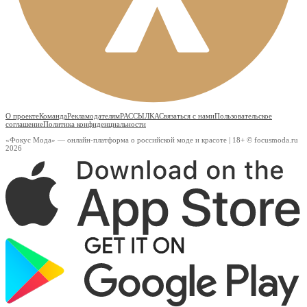
О проекте
Команда
Рекламодателям
РАССЫЛКА
Связаться с нами
Пользовательское
соглашение
Политика конфиденциальности
«Фокус Мода» — онлайн-платформа о российской моде и красоте | 18+ © focusmoda.ru
2026