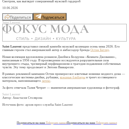
Смотрим, как выглядит совершенный мужской гардероб
10.06.2026
Поделиться
Подписаться
Saint Laurent
Saint Laurent
представил свежий кампейн мужской коллекции осень-зима 2026. Его
главным героем стал американский актер и амбассадор бренда
Остин Батлер
.
Новая коллекция вдохновлена романом Джеймса Болдуина «Комната Джованни»,
написанным в 1956 году. В произведении исследуются разрушительная сила
внутреннего стыда, чрезмерный перфекционизм и трагедия подавления собственных
чувств. Эту тему продолжает и Энтони Ваккарелло.
В рамках рекламной кампании Остин примерил все ключевые новинки модного дома —
классические костюмы-двойки, рубашки,
кожаные блейзеры
и тренч из глянцевого
материала, напоминающего
латекс
.
За фото отвечала Талия Четрит — знаменитая американская художница и фотограф.
Saint Laurent
Автор: Анастасия Столярова
Источник фото:
архив пресс-службы Saint Laurent
Подписаться на наш
Telegram-канал
Подписаться на наш
Telegram-канал