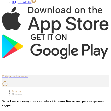
ПОДПИСАТЬСЯ
Собери свой вишлист
Главная
Новости
Saint Laurent выпустил кампейн с Остином Батлером: рассматриваем
кадры