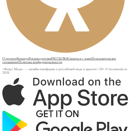
О проекте
Команда
Рекламодателям
РАССЫЛКА
Связаться с нами
Пользовательское
соглашение
Политика конфиденциальности
«Фокус Мода» — онлайн-платформа о российской моде и красоте | 18+ © focusmoda.ru
2026