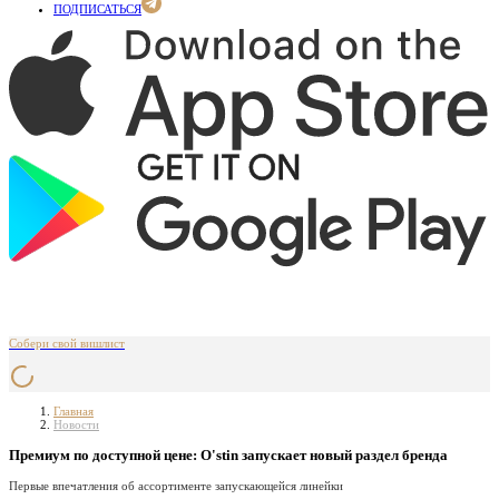
ПОДПИСАТЬСЯ
Собери свой вишлист
Главная
Новости
Премиум по доступной цене: O'stin запускает новый раздел бренда
Первые впечатления об ассортименте запускающейся линейки