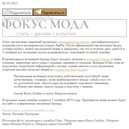
06.10.2025
Поделиться
Подписаться
Презентация премиум-линейки O'stin
O'stin организовал закрытый предпоказ
премиальной коллекции
для инфлюенсеров и
журналистов в московском ресторане AmPm. После официальной презентации бренд
оставил рейлы с новой продукцией прямо в заведении, так что в течение двух дней (4 и
5 октября) все желающие могли познакомиться с изделиями из новой линейки.
В премиальную коллекцию бренда будут входить женская и
мужская одежда
, а также
сложные, акцентные аксессуары с перьями, камнями и стразами. Команда O'stin пока не
поделилась подробной информацией о релизе, однако многие гости предпоказа
отметили высокое качество вещей за
достаточно низкую цену
.
Премиальная коллекция получилась действительно достойной: вещи
качественные, стильные, легко комбинируются между собой и все это
по доступной цене. Аксессуары заслуживают отдельного внимания,
особенно массивные серьги-сердца и перстень с камнем.
блогер Katya Golden в своем Telegram-канале
В продаже новая линейка появится 7 октября 2025 года. Приобрести вещи можно будет
на сайте и в фирменных магазинах бренда.
Презентация премиум-линейки остин
Автор: Евченко Екатерина
Источник фото:
архив пресс-службы O'stin, Telegram-канал Katya Golden, Telegram-
канал Mariana Eliseeva, Telegram-канал СысоевFM