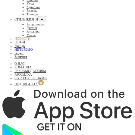
Уход
Здоровье
Волосы
Тренды
СТИЛЬ ЖИЗНИ
Астрология
Дизайн
Культура
Места
НОВОСТИ
ГЕРОИ
Бренды
ИНТЕРВЬЮ
Видео
Вишлист
О НАС
КОМАНДА
РЕКЛАМОДАТЕЛЯМ
РАССЫЛКА
СВЯЗАТЬСЯ С НАМИ
ПОДПИСАТЬСЯ