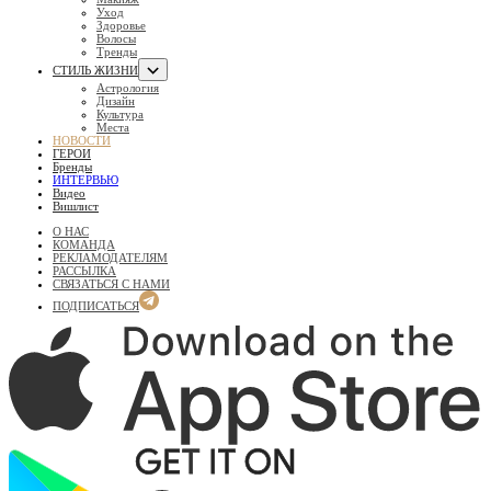
Уход
Здоровье
Волосы
Тренды
СТИЛЬ ЖИЗНИ
Астрология
Дизайн
Культура
Места
НОВОСТИ
ГЕРОИ
Бренды
ИНТЕРВЬЮ
Видео
Вишлист
О НАС
КОМАНДА
РЕКЛАМОДАТЕЛЯМ
РАССЫЛКА
СВЯЗАТЬСЯ С НАМИ
ПОДПИСАТЬСЯ