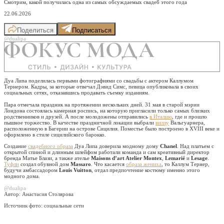
Смотрим, какой получилась одна из самых обсуждаемых свадеб этого года
22.06.2026
Поделиться
Подписаться
@dualipa
Дуа Липа поделилась первыми фотографиями со свадьбы с актером Каллумом
Тернером. Кадры, за которые отвечал Дэвид Симс, певица опубликовала в своих
социальных сетях, отказавшись продавать съемку изданиям.
Пара отмечала праздник на протяжении нескольких дней. 31 мая в старой мэрии
Лондона состоялась камерная роспись, на которую пригласили только самых близких
родственников и друзей. А после молодожены отправились
в Италию
, где и прошло
пышное торжество. В качестве праздничной локации выбрали
виллу
Вальгуарнера,
расположенную в Багерии на острове Сицилия. Поместье было построено в XVIII веке и
оформлено в стиле сицилийского барокко.
Создание
свадебного образа
Дуа Липа доверила модному дому
Chanel
. Над платьем с
открытой спиной и длинным шлейфом работали команда и сам креативный директор
бренда Матье Блази, а также ателье
Maisons d’art Atelier Montex
,
Lemarié
и
Lesage
.
Туфли
создал обувной дом
Massaro
. Что касается
образа жениха
, то Каллум Тернер,
будучи амбассадором
Louis Vuitton
, отдал предпочтение костюму именно этого
модного дома.
@dualipa
Автор: Анастасия Столярова
Источник фото:
социальные сети