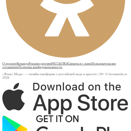
О проекте
Команда
Рекламодателям
РАССЫЛКА
Связаться с нами
Пользовательское
соглашение
Политика конфиденциальности
«Фокус Мода» — онлайн-платформа о российской моде и красоте | 18+ © focusmoda.ru
2026