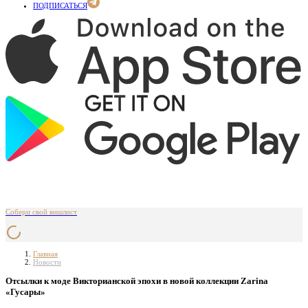
ПОДПИСАТЬСЯ
Собери свой вишлист
Главная
Новости
Отсылки к моде Викторианской эпохи в новой коллекции Zarina
«Гусары»