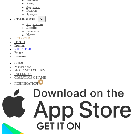
Уход
Здоровье
Волосы
Тренды
СТИЛЬ ЖИЗНИ
Астрология
Дизайн
Культура
Места
НОВОСТИ
ГЕРОИ
Бренды
ИНТЕРВЬЮ
Видео
Вишлист
О НАС
КОМАНДА
РЕКЛАМОДАТЕЛЯМ
РАССЫЛКА
СВЯЗАТЬСЯ С НАМИ
ПОДПИСАТЬСЯ