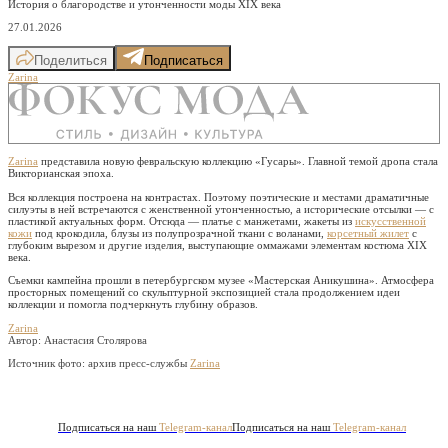
История о благородстве и утонченности моды XIX века
27.01.2026
Поделиться
Подписаться
Zarina
Zarina
представила новую февральскую коллекцию «Гусары». Главной темой дропа стала
Викторианская эпоха.
Вся коллекция построена на контрастах. Поэтому поэтические и местами драматичные
силуэты в ней встречаются с женственной утонченностью, а исторические отсылки — с
пластикой актуальных форм. Отсюда — платье с манжетами, жакеты из
искусственной
кожи
под крокодила, блузы из полупрозрачной ткани с воланами,
корсетный жилет
с
глубоким вырезом и другие изделия, выступающие оммажами элементам костюма XIX
века.
Съемки кампейна прошли в петербургском музее «Мастерская Аникушина». Атмосфера
просторных помещений со скульптурной экспозицией стала продолжением идеи
коллекции и помогла подчеркнуть глубину образов.
Zarina
Автор: Анастасия Столярова
Источник фото:
архив пресс-службы
Zarina
Подписаться на наш
Telegram-канал
Подписаться на наш
Telegram-канал