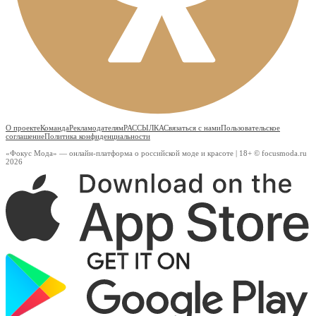
О проекте
Команда
Рекламодателям
РАССЫЛКА
Связаться с нами
Пользовательское
соглашение
Политика конфиденциальности
«Фокус Мода» — онлайн-платформа о российской моде и красоте | 18+ © focusmoda.ru
2026