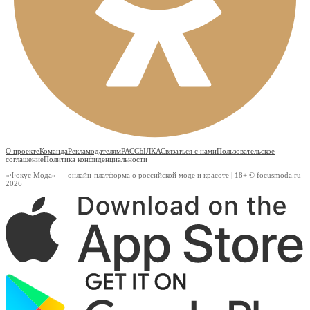
О проекте
Команда
Рекламодателям
РАССЫЛКА
Связаться с нами
Пользовательское
соглашение
Политика конфиденциальности
«Фокус Мода» — онлайн-платформа о российской моде и красоте | 18+ © focusmoda.ru
2026