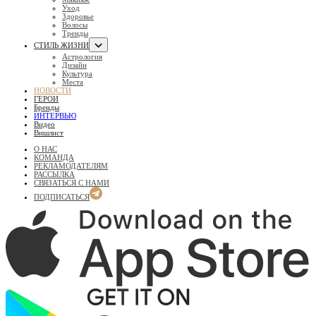
Уход
Здоровье
Волосы
Тренды
СТИЛЬ ЖИЗНИ
Астрология
Дизайн
Культура
Места
НОВОСТИ
ГЕРОИ
Бренды
ИНТЕРВЬЮ
Видео
Вишлист
О НАС
КОМАНДА
РЕКЛАМОДАТЕЛЯМ
РАССЫЛКА
СВЯЗАТЬСЯ С НАМИ
ПОДПИСАТЬСЯ