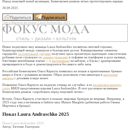
Перед покупкой новой коллекции, бизнесвумен решила лично протестировать наряды
30.09.2025
Поделиться
Подписаться
Ольга Карпуть на показе Laura Andraschko 2025
Новое подиумное шоу команда Laura Andraschko посвятила светской героине,
балансирующей между гламуром и бунтарским духом. Клишированные элементы
гардероба
состоятельной девушки
получают здесь ироничную адаптацию: классические
рубашки-поло стилизуют со
скинни-джинсами
и туфлями на платформе в духе нулевых,
блестящие коктейльные платья — с
вьетнамками
на каблуке, а блузы с драпировками
превращаются в боди и демонстрируются без какого-либо низа.
Российская бизнесвумен Ольга Карпуть появилась на показе в принтованных брюках-
капри и блузе с рукавами-воланами. Образ дополнили очки-авиаторы и
акцентные
анклеты
с деталями в виде монет.
Появление Ольги Карпуть на подиуме отнюдь не случайно: в ее
московском концепт-
сторе
КМ20 представлены изделия Laura Andraschko. В этот раз новую коллекцию
бизнесвумен решила «опробовать перед покупкой лично».
Кстати, Ольга Карпуть участвует в показах мировых брендов не впервые. Например, в
2025 году она участвовала в fashion-шоу Maison Margiela (дебютная работа Гленна
Мартенса в бренде).
Показ Laura Andraschko 2025
Показ Laura Andraschko 2025
Автор: Евченко Екатерина