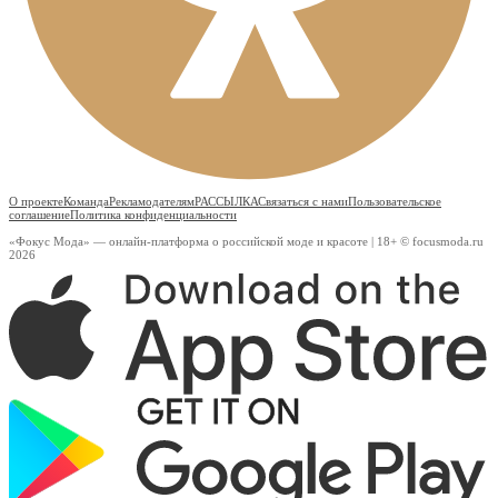
О проекте
Команда
Рекламодателям
РАССЫЛКА
Связаться с нами
Пользовательское
соглашение
Политика конфиденциальности
«Фокус Мода» — онлайн-платформа о российской моде и красоте | 18+ © focusmoda.ru
2026