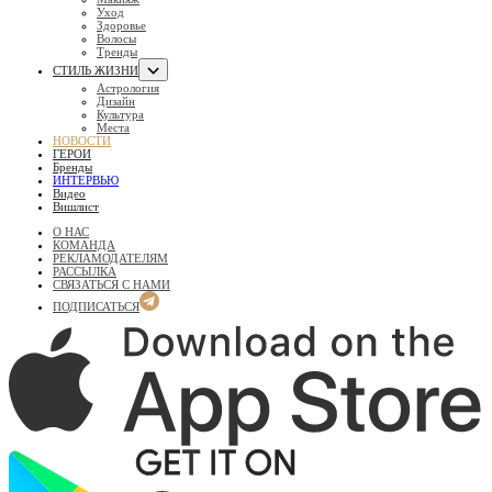
Уход
Здоровье
Волосы
Тренды
СТИЛЬ ЖИЗНИ
Астрология
Дизайн
Культура
Места
НОВОСТИ
ГЕРОИ
Бренды
ИНТЕРВЬЮ
Видео
Вишлист
О НАС
КОМАНДА
РЕКЛАМОДАТЕЛЯМ
РАССЫЛКА
СВЯЗАТЬСЯ С НАМИ
ПОДПИСАТЬСЯ