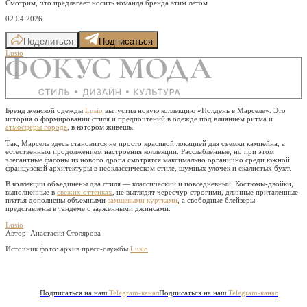
Смотрим, что предлагает носить команда бренда этим летом
02.04.2026
Поделиться
Подписаться
Lusio
Бренд женской одежды
Lusio
выпустил новую коллекцию «Полдень в Марселе». Это
история о формировании стиля и предпочтений в одежде под влиянием ритма и
атмосферы города
, в котором живешь.
Так, Марсель здесь становится не просто красивой локацией для съемки кампейна, а
естественным продолжением настроения коллекции. Расслабленные, но при этом
элегантные фасоны из нового дропа смотрятся максимально органично среди южной
французской архитектуры в неоклассическом стиле, шумных улочек и скалистых бухт.
В коллекции объединены два стиля — классический и повседневный. Костюмы-двойки,
выполненные в
свежих оттенках
, не выглядят чересчур строгими, длинные приталенные
платья дополнены объемными
замшевыми куртками
, а свободные блейзеры
представлены в тандеме с зауженными джинсами.
Lusio
Автор: Анастасия Столярова
Источник фото:
архив пресс-службы
Lusio
Подписаться на наш
Telegram-канал
Подписаться на наш
Telegram-канал