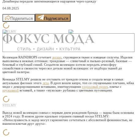
Дизайнеры передали запоминающиеся ощущения через одежду
04.08.2025
Поделиться
Подписаться
STELMY
Коллекция RAINDROPS сочетает
легкие
, струящиеся ткани и изящные силуэты. Изделия
выполнены в нежных оттенках: трендовые — сливочный и пыльно-розовый, базовые —
бежевый и глубокий синий. Создатели коллекции хотели передать атмосферу
спокойствия и свежести через все детали новой коллекции: от подбора тканей до
цветовой палитры.
Команда STELMY решила не отставать от трендов сезона и создала вещи в самых
актуальных фасонах этого
лета
. В дроп вошли капри, топ со спущенными плечами, юбка
миди с декорированными вставками, имитирующими
гороховый принт
, платье с
кружевной
вставкой, а также «мужская» рубашка с цветными пуговицами.
STELMY
Выход новой коллекции совпал с первым днем рождения бренда — марка была основана
в 2024 году. В новом дропе идеально отражен главный посыл STELMY:
«Непослушность и задор могут гармонично сочетаться с абсолютной феминностью, не
взаимоисключая друг друга».