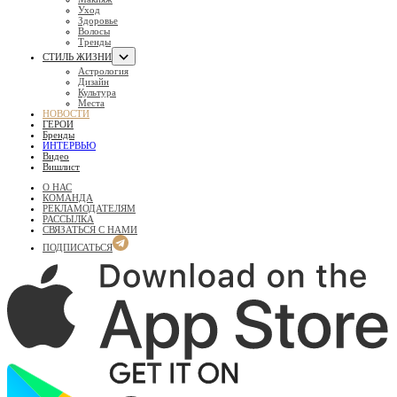
Уход
Здоровье
Волосы
Тренды
СТИЛЬ ЖИЗНИ
Астрология
Дизайн
Культура
Места
НОВОСТИ
ГЕРОИ
Бренды
ИНТЕРВЬЮ
Видео
Вишлист
О НАС
КОМАНДА
РЕКЛАМОДАТЕЛЯМ
РАССЫЛКА
СВЯЗАТЬСЯ С НАМИ
ПОДПИСАТЬСЯ