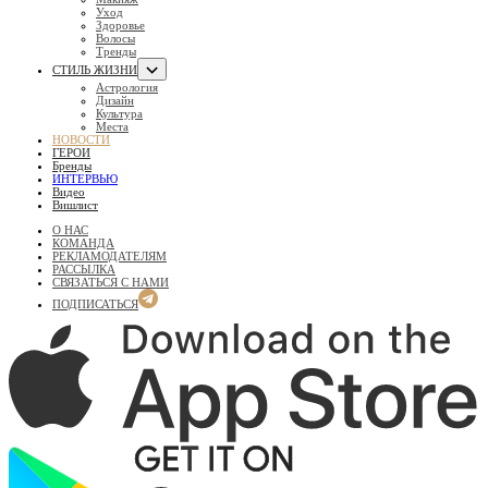
Уход
Здоровье
Волосы
Тренды
СТИЛЬ ЖИЗНИ
Астрология
Дизайн
Культура
Места
НОВОСТИ
ГЕРОИ
Бренды
ИНТЕРВЬЮ
Видео
Вишлист
О НАС
КОМАНДА
РЕКЛАМОДАТЕЛЯМ
РАССЫЛКА
СВЯЗАТЬСЯ С НАМИ
ПОДПИСАТЬСЯ