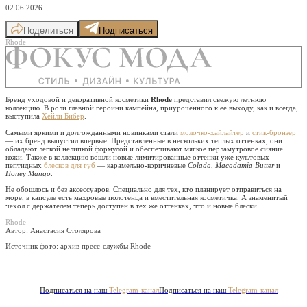
02.06.2026
Поделиться
Подписаться
Rhode
Бренд уходовой и декоративной косметики
Rhode
представил свежую летнюю
коллекцию. В роли главной героини кампейна, приуроченного к ее выходу, как и всегда,
выступила
Хейли Бибер
.
Самыми яркими и долгожданными новинками стали
молочко-хайлайтер
и
стик-бронзер
— их бренд выпустил впервые. Представленные в нескольких теплых оттенках, они
обладают легкой нелипкой формулой и обеспечивают мягкое перламутровое сияние
кожи. Также в коллекцию вошли новые лимитированные оттенки уже культовых
пептидных
блесков для губ
— карамельно-коричневые
Colada
,
Macadamia Butter
и
Honey Mango
.
Не обошлось и без аксессуаров. Специально для тех, кто планирует отправиться на
море, в капсуле есть махровые полотенца и вместительная косметичка. А знаменитый
чехол с держателем теперь доступен в тех же оттенках, что и новые блески.
Rhode
Автор: Анастасия Столярова
Источник фото:
архив пресс-службы Rhode
Подписаться на наш
Telegram-канал
Подписаться на наш
Telegram-канал