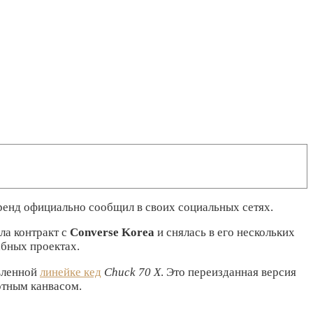
бренд официально сообщил в своих социальных сетях.
ла контракт с
Converse Korea
и снялась в его нескольких
абных проектах.
овленной
линейке кед
Chuck 70 Х
. Это переизданная версия
отным канвасом.