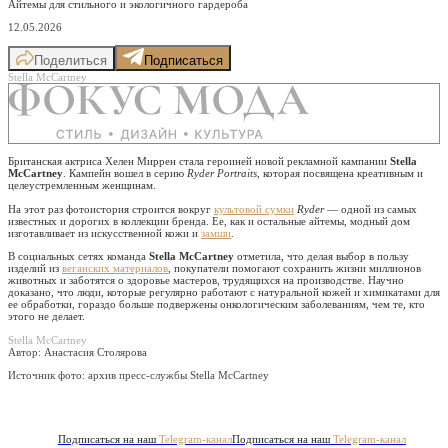
Айтемы для стильного и экологичного гардероба
12.05.2026
Поделиться
Подписаться
Stella McCartney
Британская актриса Хелен Миррен стала героиней новой рекламной кампании
Stella
McCartney
. Кампейн вошел в серию
Ryder Portraits
, которая посвящена креативным и
целеустремленным женщинам.
На этот раз фотоистория строится вокруг
культовой сумки
Ryder
— одной из самых
известных и дорогих в коллекции бренда. Ее, как и остальные айтемы, модный дом
изготавливает из искусственной кожи и
замши
.
В социальных сетях команда
Stella McCartney
отметила, что делая выбор в пользу
изделий из
веганских материалов
, покупатели помогают сохранить жизни миллионов
животных и заботятся о здоровье мастеров, трудящихся на производстве. Научно
доказано, что люди, которые регулярно работают с натуральной кожей и химикатами для
ее обработки, гораздо больше подвержены онкологическим заболеваниям, чем те, кто
этого не делает.
Stella McCartney
Автор: Анастасия Столярова
Источник фото:
архив пресс-службы Stella McCartney
Подписаться на наш
Telegram-канал
Подписаться на наш
Telegram-канал