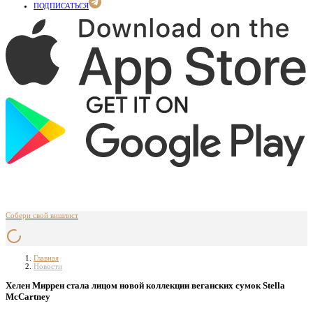
ПОДПИСАТЬСЯ
Собери свой вишлист
Главная
Новости
Хелен Миррен стала лицом новой коллекции веганских сумок Stella
McCartney