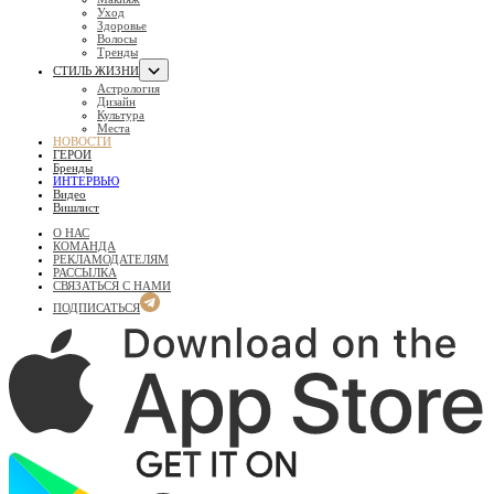
Уход
Здоровье
Волосы
Тренды
СТИЛЬ ЖИЗНИ
Астрология
Дизайн
Культура
Места
НОВОСТИ
ГЕРОИ
Бренды
ИНТЕРВЬЮ
Видео
Вишлист
О НАС
КОМАНДА
РЕКЛАМОДАТЕЛЯМ
РАССЫЛКА
СВЯЗАТЬСЯ С НАМИ
ПОДПИСАТЬСЯ