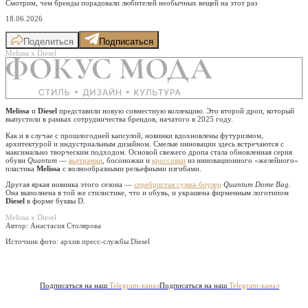
Смотрим, чем бренды порадовали любителей необычных вещей на этот раз
18.06.2026
Поделиться
Подписаться
Melissa х Diesel
Melissa
и
Diesel
представили новую совместную коллекцию. Это второй дроп, который
выпустили в рамках сотрудничества брендов, начатого в 2025 году.
Как и в случае с прошлогодней капсулой, новинки вдохновлены футуризмом,
архитектурой и индустриальным дизайном. Смелые инновации здесь встречаются с
максимально творческим подходом. Основой свежего дропа стала обновленная серия
обуви
Quantum
—
вьетнамки
, босоножки и
кроссовки
из инновационного «желейного»
пластика
Melissa
с волнообразными рельефными изгибами.
Другая яркая новинка этого сезона —
серебристая сумка-боулер
Quantum Dome Bag
.
Она выполнена в той же стилистике, что и обувь, и украшена фирменным логотипом
Diesel
в форме буквы D.
Melissa х Diesel
Автор: Анастасия Столярова
Источник фото:
архив пресс-службы Diesel
Подписаться на наш
Telegram-канал
Подписаться на наш
Telegram-канал