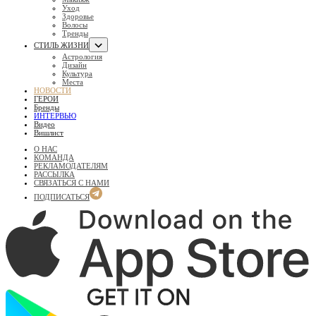
Уход
Здоровье
Волосы
Тренды
СТИЛЬ ЖИЗНИ
Астрология
Дизайн
Культура
Места
НОВОСТИ
ГЕРОИ
Бренды
ИНТЕРВЬЮ
Видео
Вишлист
О НАС
КОМАНДА
РЕКЛАМОДАТЕЛЯМ
РАССЫЛКА
СВЯЗАТЬСЯ С НАМИ
ПОДПИСАТЬСЯ