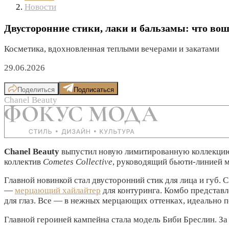
Новости
Двусторонние стики, лаки и бальзамы: что во
Косметика, вдохновленная теплыми вечерами и закатами
29.06.2026
Поделиться
Подписаться
Chanel Beauty
Chanel Beauty
выпустил новую лимитированную коллекц
коллектив
Cometes Collective
, руководящий бьюти-линией 
Главной новинкой стал двусторонний стик для лица и губ.
—
мерцающий хайлайтер
для контуринга. Комбо представл
для глаз. Все — в нежных мерцающих оттенках, идеально 
Главной героиней кампейна стала модель Биби Бреслин. З