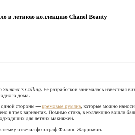
шло в летнюю коллекцию Chanel Beauty
ию
Summer’s Calling
. Ее разработкой занималась известная ви
модного дома.
 С одной стороны —
кремовые румяна
, которые можно наносит
ено в трех вариантах. Помимо стика, в коллекцию вошли бал
подходящих для летних макияжей.
а съемку отвечал фотограф Филипп Жаррижон.