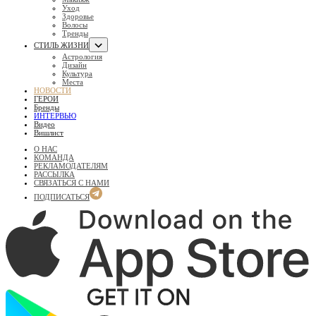
Уход
Здоровье
Волосы
Тренды
СТИЛЬ ЖИЗНИ
Астрология
Дизайн
Культура
Места
НОВОСТИ
ГЕРОИ
Бренды
ИНТЕРВЬЮ
Видео
Вишлист
О НАС
КОМАНДА
РЕКЛАМОДАТЕЛЯМ
РАССЫЛКА
СВЯЗАТЬСЯ С НАМИ
ПОДПИСАТЬСЯ