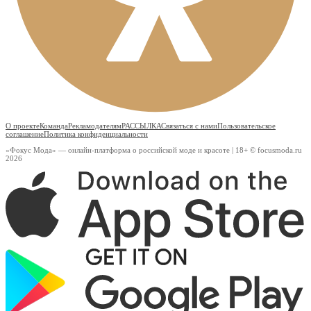
О проекте
Команда
Рекламодателям
РАССЫЛКА
Связаться с нами
Пользовательское
соглашение
Политика конфиденциальности
«Фокус Мода» — онлайн-платформа о российской моде и красоте | 18+ © focusmoda.ru
2026