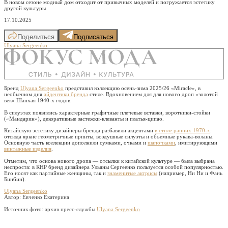
В новом сезоне модный дом отходит от привычных моделей и погружается эстетику
другой культуры
17.10.2025
Поделиться
Подписаться
Ulyana Sergeenko
Бренд
Ulyana Sergeenko
представил коллекцию осень-зима 2025/26 «Miracle», в
необычном дня
айдентики бренда
стиле. Вдохновением для для нового дроп «золотой
век» Шанхая 1940-х годов.
В силуэтах появились характерные графичные плечевые вставки, воротники-стойки
(«Мандарин»), декоративные застежки-клеванты и платья-ципао.
Китайскую эстетику дизайнеры бренда разбавили акцентами
в стиле ранних 1970-х
:
отсюда яркие геометричные принты, воздушные силуэты и объемные рукава-воланы.
Основную часть коллекции дополнили сумками, очками и
шапочками
, имитирующими
винтажные изделия
.
Отметим, что основа нового дропа — отсылки к китайской культуре — была выбрана
неспроста: в КНР бренд дизайнера Ульяны Сергеенко пользуется особой популярностью.
Его носят как партийные женщины, так и
знаменитые актрисы
(например, Ни Ни и Фань
Бинбин).
Ulyana Sergeenko
Автор: Евченко Екатерина
Источник фото:
архив пресс-службы
Ulyana Sergeenko