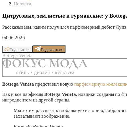
Новости
Цитрусовые, землистые и гурманские: у Botteg
Рассказываем, каким получился парфюмерный дебют Луиз
04.06.2026
Поделиться
Подписаться
Bottega Veneta
Bottega Veneta
представил новую
парфюмерную коллекци
Как и все парфюмы
Bottega Veneta
, новинки созданы по 
ингредиентом из другой страны.
Мы хотим рассказать глобальную историю, собрав эс
захватывают воображение.
Команда Bottega Veneta