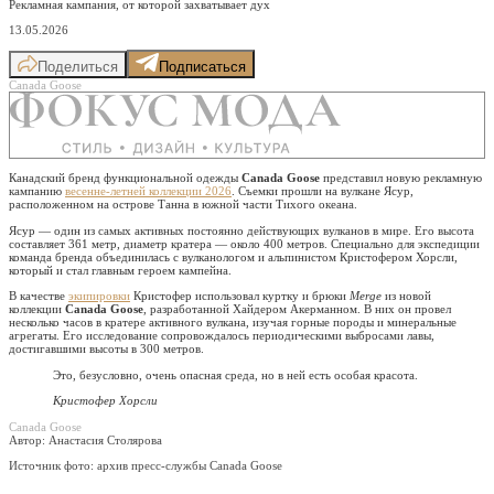
Рекламная кампания, от которой захватывает дух
13.05.2026
Поделиться
Подписаться
Canada Goose
Канадский бренд функциональной одежды
Canada Goose
представил новую рекламную
кампанию
весенне-летней коллекции 2026
. Съемки прошли на вулкане Ясур,
расположенном на острове Танна в южной части Тихого океана.
Ясур — один из самых активных постоянно действующих вулканов в мире. Его высота
составляет 361 метр, диаметр кратера — около 400 метров. Специально для экспедиции
команда бренда объединилась с вулканологом и альпинистом Кристофером Хорсли,
который и стал главным героем кампейна.
В качестве
экипировки
Кристофер использовал куртку и брюки
Merge
из новой
коллекции
Canada Goose
, разработанной Хайдером Акерманном. В них он провел
несколько часов в кратере активного вулкана, изучая горные породы и минеральные
агрегаты. Его исследование сопровождалось периодическими выбросами лавы,
достигавшими высоты в 300 метров.
Это, безусловно, очень опасная среда, но в ней есть особая красота.
Кристофер Хорсли
Canada Goose
Автор: Анастасия Столярова
Источник фото:
архив пресс-службы Canada Goose