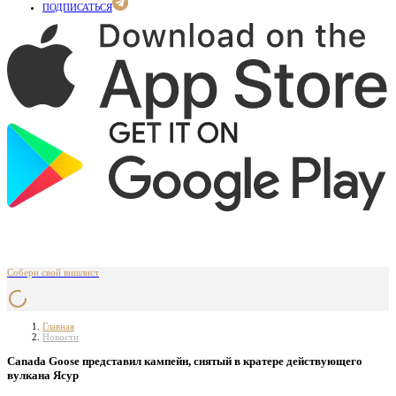
ПОДПИСАТЬСЯ
Собери свой вишлист
Главная
Новости
Canada Goose представил кампейн, снятый в кратере действующего
вулкана Ясур