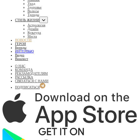
Уход
Здоровье
Волосы
Тренды
СТИЛЬ ЖИЗНИ
Астрология
Дизайн
Культура
Места
НОВОСТИ
ГЕРОИ
Бренды
ИНТЕРВЬЮ
Видео
Вишлист
О НАС
КОМАНДА
РЕКЛАМОДАТЕЛЯМ
РАССЫЛКА
СВЯЗАТЬСЯ С НАМИ
ПОДПИСАТЬСЯ