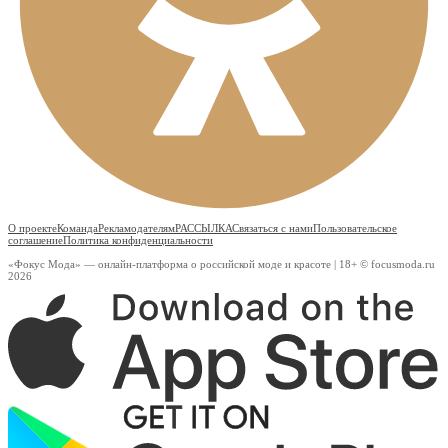
О проекте
Команда
Рекламодателям
РАССЫЛКА
Связаться с нами
Пользовательское
соглашение
Политика конфиденциальности
«Фокус Мода» — онлайн-платформа о российской моде и красоте | 18+ © focusmoda.ru
2026