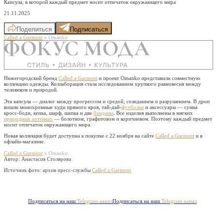
Капсула, в которой каждый предмет носит отпечаток окружающего мира
21.11.2025
Поделиться
Подписаться
Called a Garment
х Omanko
Нижегородский бренд
Called a Garment
и проект Omanko представили совместную
коллекцию одежды. Коллаборация стала исследованием хрупкого равновесия между
человеком и природой.
Эта капсула — диалог между прогрессом и средой, созиданием и разрушением. В дроп
вошли монохромные худи прямого кроя, тай-дай-
футболки
и аксессуары — сумка
кросс-боди, кепка, шарф, шапка и две
банданы
. Все изделия выполнены в мягких
природных оттенках
— болотном, графитовом и коричневом. Поэтому каждый предмет
носит отпечаток окружающего мира.
Новая коллекция будет доступна к покупке с 22 ноября на сайте
Called a Garment
и в
офлайн-магазине.
Called a Garment
х Omanko
Автор: Анастасия Столярова
Источник фото:
архив пресс-службы
Called a Garment
Подписаться на наш
Telegram-канал
Подписаться на наш
Telegram-канал