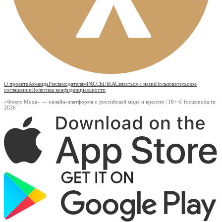
О проекте
Команда
Рекламодателям
РАССЫЛКА
Связаться с нами
Пользовательское
соглашение
Политика конфиденциальности
«Фокус Мода» — онлайн-платформа о российской моде и красоте | 18+ © focusmoda.ru
2026