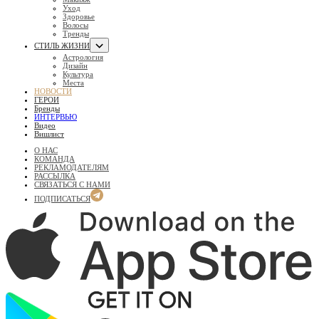
Уход
Здоровье
Волосы
Тренды
СТИЛЬ ЖИЗНИ
Астрология
Дизайн
Культура
Места
НОВОСТИ
ГЕРОИ
Бренды
ИНТЕРВЬЮ
Видео
Вишлист
О НАС
КОМАНДА
РЕКЛАМОДАТЕЛЯМ
РАССЫЛКА
СВЯЗАТЬСЯ С НАМИ
ПОДПИСАТЬСЯ