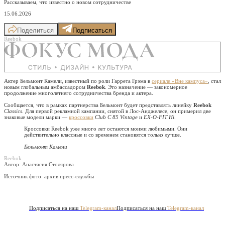
Рассказываем, что известно о новом сотрудничестве
15.06.2026
Поделиться
Подписаться
Reebok
Актер Бельмонт Камели, известный по роли Гаррета Грэма в
сериале «Вне кампуса»
, стал
новым глобальным амбассадором
Reebok
. Это назначение — закономерное
продолжение многолетнего сотрудничества бренда и актера.
Сообщается, что в рамках партнерства Бельмонт будет представлять линейку
Reebok
Classics
. Для первой рекламной кампании, снятой в Лос-Анджелесе, он примерил две
знаковые модели марки —
кроссовки
Club C 85 Vintage
и
EX-O-FIT Hi
.
Кроссовки Reebok уже много лет остаются моими любимыми. Они
действительно классные и со временем становятся только лучше.
Бельмонт Камели
Reebok
Автор: Анастасия Столярова
Источник фото:
архив пресс-службы
Подписаться на наш
Telegram-канал
Подписаться на наш
Telegram-канал