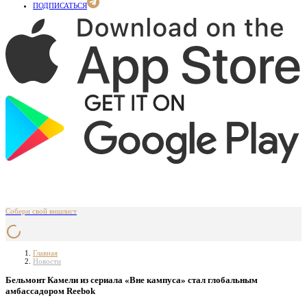
ПОДПИСАТЬСЯ
Собери свой вишлист
Главная
Новости
Бельмонт Камели из сериала «Вне кампуса» стал глобальным
амбассадором Reebok