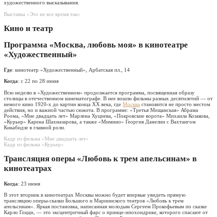
художественного высказывания.
Выставка «Это не все время так»
Кино и театр
Программа «Москва, любовь моя» в кинотеатре
«Художественный»
Где
: кинотеатр «Художественный», Арбатская пл., 14
Когда
: с 22 по 28 июня
Всю неделю в «Художественном» продолжается программа, посвященная образу
столицы в отечественном кинематографе. В нее вошли фильмы разных десятилетий — от
немого кино 1920-х до картин конца XX века, где
Москва
становится не просто местом
действия, но и важной частью сюжета. В программе: «Третья Мещанская» Абрама
Роома, «Мне двадцать лет» Марлена Хуциева, «Покровские ворота» Михаила Козакова,
«Курьер» Карена Шахназарова, а также «Мимино» Георгия Данелии с Вахтангом
Кикабидзе в главной роли.
Кадр из фильма «Мне двадцать лет»
Кадр из фильма «Курьер»
Трансляция оперы «Любовь к трем апельсинам» в
кинотеатрах
Когда
: 23 июня
В этот вторник в кинотеатрах Москвы можно будет впервые увидеть прямую
трансляцию оперы-сказки Большого и Мариинского театров «Любовь к трем
апельсинам». Яркая постановка, написанная молодым Сергеем Прокофьевым по сказке
Карло Гоцци, — это эксцентричный фарс о принце-ипохондрике, которого спасают от