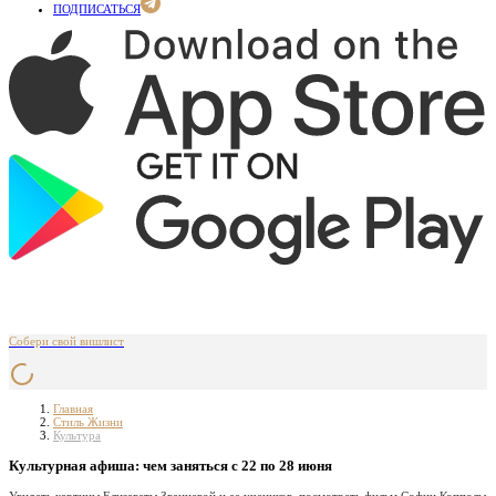
ПОДПИСАТЬСЯ
Собери свой вишлист
Главная
Стиль Жизни
Культура
Культурная афиша: чем заняться с 22 по 28 июня
Увидеть картины Елизаветы Званцевой и ее учеников, посмотреть фильм Софии Копполы