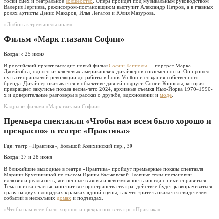
тоски смех и театральное
волшебство
. Опера пройдет под музыкальным руководством
Валерия Гергиева, режиссером-постановщиком выступит Александр Петров, а в главных
ролях артисты Денис Макаров, Илья Легатов и Юлия Мазурова.
«Любовь к трем апельсинам»
Фильм «Марк глазами Софии»
Когда
: с 25 июня
В российский прокат выходит новый фильм
Софии Копполы
— портрет Марка
Джейкобса, одного из ключевых американских дизайнеров современности. Он прошел
путь от оранжевой революции до работы в Louis Vuitton и создания собственного
бренда. Дизайнер оказывается в объективе давней подруги Софии Копполы, которая
превращает закулисье показа весна-лето 2024, архивные съемки Нью-Йорка 1970–1990-
х и доверительные разговоры в рассказ о дружбе, вдохновении и
моде
.
Кадры из фильма «Марк глазами Софии»
Премьера спектакля «Чтобы нам всем было хорошо и
прекрасно» в театре «Практика»
Где
: театр «Практика», Большой Козихинский пер., 30
Когда
: 27 и 28 июня
В ближайшие выходные в театре «Практика» пройдут премьерные показы спектакля
Марины Брусникиной по пьесам Ирины Васьковской. Главные темы постановки —
иллюзия и реальность, жизненные вызовы и невозможность иногда с ними справиться.
Тема поиска счастья заполнит все пространства театра: действие будет разворачиваться
сразу на двух площадках в рамках одной сцены, так что зритель окажется свидетелем
событий в нескольких
домах
и подъездах.
«Чтобы нам всем было хорошо и прекрасно» в театре «Практика»