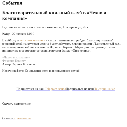
События
Благотворительный книжный клуб в «Чехов и
компания»
Где
: книжный магазин «Чехов и компания», Гончарная ул, 26 к. 1
Когда
: 27 июня в 18:00
В субботу в
книжном магазине
«Чехов и компания» пройдет благотворительный
книжный клуб, на котором можно будет обсудить детский роман «Таинственный сад»
англо-американской писательницы Фрэнсис Бернетт. Мероприятие проводится по
инициативе и совместно со специалистами фонда «Онкологика».
«Чехов и компания»
Фрэнсис Бернетт
Автор: Зарина Козонова
Источник фото:
Социальные сети и архивы пресс-служб
Подписаться на наш
Telegram-канал
Подписаться на наш
Telegram-канал
Скачать приложение
Скачать
приложение