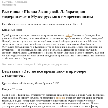
Выставка «Небывалое»
masters:dom
Выставка «Школа Званцевой. Лаборатория
модернизма» в Музее русского импрессионизма
Где
: Музей русского импрессионизма, Ленинградский пр-т., 15 с. 11
Когда
: с 25 июня
Музей русского импрессионизма открывает выставку
работ
Елизаветы Званцевой —
ученицы Ильи Репина, основавшей одно из самых востребованных учебных заведений
Петербурга, которое стало настоящей творческой лабораторией в начале XX века. В
экспозиции представлены работы ведущих преподавателей школы: Льва Бакста,
Мстислава Добужинского и Кузьмы Петрова-Водкина в диалоге с произведениями их
студентов — от известных Елены Гуро и Михаила Матюшина до редко звучащих
сегодня имен Фавсты Шихмановой и Раисы Котович-Борисяк. Можно увидеть, как они
меняли художественный язык эпохи, предлагая оригинальные и выразительные решения
в области цвета и формы.
Выставка «Школа Званцевой. Лаборатория модернизма»
Выставка «Это не все время так» в арт-бюро
«Тайнинка»
Где
: арт-бюро «Тайнинка», Малая Бронная 31/13
Когда
: с 25 июня
В арт-бюро «Тайнинка» открывается выставка дизайнера и художницы Юлии Голавской.
Экспозиция объединит объекты предметного
дизайна
, графику, фотографию, коллажи,
текстиль и видео, превращая пространство в целостную художественную среду,
обращенную к ускользающим, мимолетным моментам повседневной жизни. Проект
расширяет роль дизайнера, переводя интерьер из области частного заказа в форму