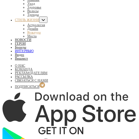
Уход
Здоровье
Волосы
Тренды
СТИЛЬ ЖИЗНИ
Астрология
Дизайн
Культура
Места
НОВОСТИ
ГЕРОИ
Бренды
ИНТЕРВЬЮ
Видео
Вишлист
О НАС
КОМАНДА
РЕКЛАМОДАТЕЛЯМ
РАССЫЛКА
СВЯЗАТЬСЯ С НАМИ
ПОДПИСАТЬСЯ