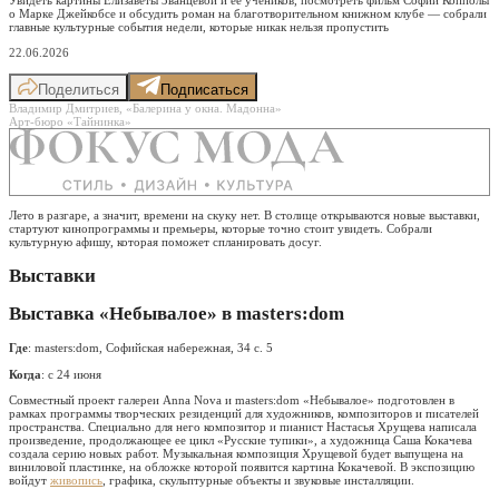
о Марке Джейкобсе и обсудить роман на благотворительном книжном клубе — собрали
главные культурные события недели, которые никак нельзя пропустить
22.06.2026
Поделиться
Подписаться
Владимир Дмитриев, «Балерина у окна. Мадонна»
Арт-бюро «Тайнинка»
Лето в разгаре, а значит, времени на скуку нет. В столице открываются новые выставки,
стартуют кинопрограммы и премьеры, которые точно стоит увидеть. Собрали
культурную афишу, которая поможет спланировать досуг.
Выставки
Выставка «Небывалое» в masters:dom
Где
: masters:dom, Софийская набережная, 34 с. 5
Когда
: с 24 июня
Совместный проект галереи Anna Nova и masters:dom «Небывалое» подготовлен в
рамках программы творческих резиденций для художников, композиторов и писателей
пространства. Специально для него композитор и пианист Настасья Хрущева написала
произведение, продолжающее ее цикл «Русские тупики», а художница Саша Кокачева
создала серию новых работ. Музыкальная композиция Хрущевой будет выпущена на
виниловой пластинке, на обложке которой появится картина Кокачевой. В экспозицию
войдут
живопись
, графика, скульптурные объекты и звуковые инсталляции.