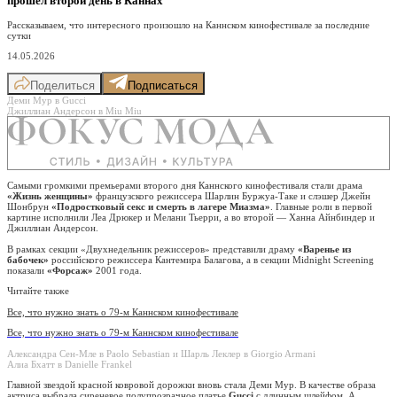
прошел второй день в Каннах
Рассказываем, что интересного произошло на Каннском кинофестивале за последние
сутки
14.05.2026
Поделиться
Подписаться
Деми Мур в Gucci
Джиллиан Андерсон в Miu Miu
Самыми громкими премьерами второго дня Каннского кинофестиваля стали драма
«Жизнь женщины»
французского режиссера Шарлин Буржуа-Таке и слэшер Джейн
Шонбрун
«Подростковый секс и смерть в лагере Миазма»
. Главные роли в первой
картине исполнили Леа Дрюкер и Мелани Тьерри, а во второй — Ханна Айнбиндер и
Джиллиан Андерсон.
В рамках секции «Двухнедельник режиссеров» представили драму
«Варенье из
бабочек»
российского режиссера Кантемира Балагова, а в секции Midnight Screening
показали
«Форсаж»
2001 года.
Читайте также
Все, что нужно знать о 79-м Каннском кинофестивале
Все, что нужно знать о 79-м Каннском кинофестивале
Александра Сен-Мле в Paolo Sebastian и Шарль Леклер в Giorgio Armani
Алиа Бхатт в Danielle Frankel
Главной звездой красной ковровой дорожки вновь стала Деми Мур. В качестве образа
актриса выбрала сиреневое полупрозрачное платье
Gucci
с длинным шлейфом. А