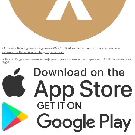
О проекте
Команда
Рекламодателям
РАССЫЛКА
Связаться с нами
Пользовательское
соглашение
Политика конфиденциальности
«Фокус Мода» — онлайн-платформа о российской моде и красоте | 18+ © focusmoda.ru
2026