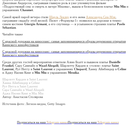
Джиллиан Андерсон, сыгравшая главную роль в уже упомянутом фильме
«Подростковый секс и смерть в лагере Миазма», вышла в белоснежном платье
Miu Miu
и
украшениях
Chaumet
.
Самой яркой парой вечера стали
Шарль Леклер
и его жена
Александра Сен-Мле
,
сыгравшие свадьбу этой весной. Пилот «Формулы-1» появился на дорожке в темно-
синем костюме
Giorgio Armani
, а его спутница — в усыпанном стразами платье
Paolo
Sebastian
.
Читайте также
С красной дорожки на киносеанс: самые запоминающиеся образы церемонии открытия
Каннского кинофестиваля
С красной дорожки на киносеанс: самые запоминающиеся образы церемонии открытия
Каннского кинофестиваля
Среди других гостей мероприятия отметили Алию Бхатт в пышном платье
Danielle
Frankel
, Сару Сампайо в
Waad Aloqaili
, Шарлотту Карден в «голом» платье
Saint
Laurent
, Рут Неггу в
Saint Laurent
и украшениях
Chopard
, Ханну Айнбиндер в
Celine
и Аджу Наоми Кинг в
Miu Miu
и украшениях
Messika
.
Шарлотт Карден в Saint Laurent
Ханна Айнбиндер в Celine
Рут Негга в Saint Laurent
Сара Сампайо в Waad Aloqaili
Аджа Наоми Кинг в Miu Miu
Автор: Анастасия Столярова
Источник фото:
Легион-медиа, Getty Images
Подписаться на наш
Telegram-канал
Подписаться на наш
Telegram-канал