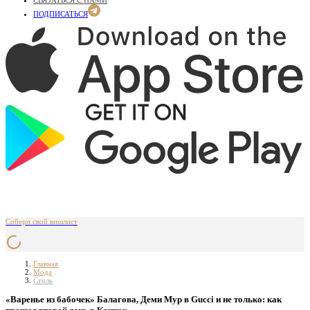
СВЯЗАТЬСЯ С НАМИ
ПОДПИСАТЬСЯ
Собери свой вишлист
Главная
Мода
Стиль
«Варенье из бабочек» Балагова, Деми Мур в Gucci и не только: как