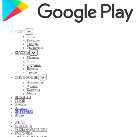
МОДА
Стиль
Покупки
Тренды
Украшения
КРАСОТА
Макияж
Уход
Здоровье
Волосы
Тренды
СТИЛЬ ЖИЗНИ
Астрология
Дизайн
Культура
Места
НОВОСТИ
ГЕРОИ
Бренды
Вишлист
ИНТЕРВЬЮ
Видео
О НАС
КОМАНДА
РЕКЛАМОДАТЕЛЯМ
РАССЫЛКА