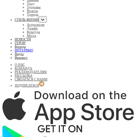
Уход
Здоровье
Волосы
Тренды
СТИЛЬ ЖИЗНИ
Астрология
Дизайн
Культура
Места
НОВОСТИ
ГЕРОИ
Бренды
ИНТЕРВЬЮ
Видео
Вишлист
О НАС
КОМАНДА
РЕКЛАМОДАТЕЛЯМ
РАССЫЛКА
СВЯЗАТЬСЯ С НАМИ
ПОДПИСАТЬСЯ