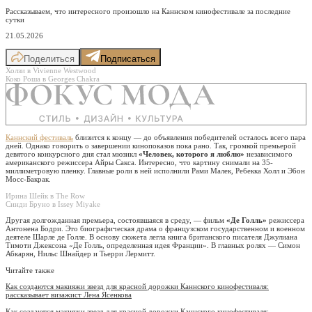
Рассказываем, что интересного произошло на Каннском кинофестивале за последние
сутки
21.05.2026
Поделиться
Подписаться
Холзи в Vivienne Westwood
Коко Роша в Georges Chakra
Каннский фестиваль
близится к концу — до объявления победителей осталось всего пара
дней. Однако говорить о завершении кинопоказов пока рано. Так, громкой премьерой
девятого конкурсного дня стал мюзикл
«Человек, которого я люблю»
независимого
американского режиссера Айры Сакса. Интересно, что картину снимали на 35-
миллиметровую пленку. Главные роли в ней исполнили Рами Малек, Ребекка Холл и Эбон
Мосс-Бакрак.
Ирина Шейк в The Row
Синди Бруно в Issey Miyake
Другая долгожданная премьера, состоявшаяся в среду, — фильм
«Де Голль»
режиссера
Антонена Бодри. Это биографическая драма о французском государственном и военном
деятеле Шарле де Голле. В основу сюжета легла книга британского писателя Джулиана
Тимоти Джексона «Де Голль, определенная идея Франции». В главных ролях — Симон
Абкарян, Нильс Шнайдер и Тьерри Лермитт.
Читайте также
Как создаются макияжи звезд для красной дорожки Каннского кинофестиваля:
рассказывает визажист Лена Ясенкова
Как создаются макияжи звезд для красной дорожки Каннского кинофестиваля: