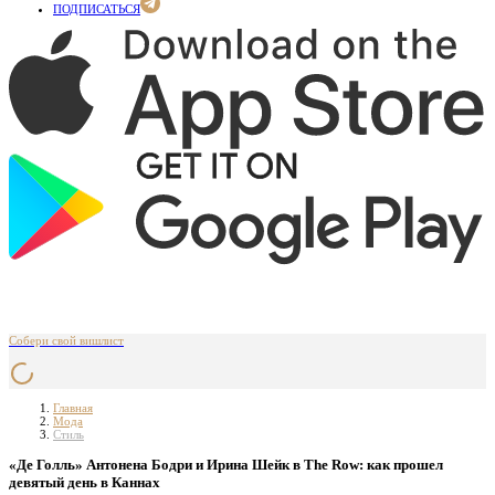
ПОДПИСАТЬСЯ
Собери свой вишлист
Главная
Мода
Стиль
«Де Голль» Антонена Бодри и Ирина Шейк в The Row: как прошел
девятый день в Каннах