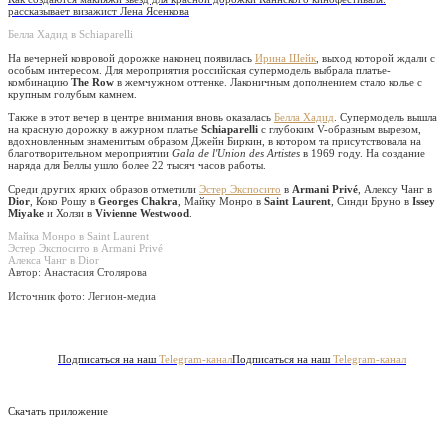
рассказывает визажист Лена Ясенкова
Белла Хадид в Schiaparelli
На вечерней ковровой дорожке наконец появилась
Ирина Шейк
, выход которой ждали с
особым интересом. Для мероприятия российская супермодель выбрала платье-
комбинацию
The Row
в жемчужном оттенке. Лаконичным дополнением стало колье с
крупным голубым камнем.
Также в этот вечер в центре внимания вновь оказалась
Белла Хадид
. Супермодель вышла
на красную дорожку в ажурном платье
Schiaparelli
с глубоким V-образным вырезом,
вдохновленным знаменитым образом Джейн Биркин, в котором та присутствовала на
благотворительном мероприятии
Gala de l'Union des Artistes
в 1969 году. На создание
наряда для Беллы ушло более 22 тысяч часов работы.
Среди других ярких образов отметили
Эстер Экспосито
в
Armani Privé
, Алексу Чанг в
Dior
, Коко Рошу в
Georges Chakra
, Майку Монро в
Saint Laurent
, Синди Бруно в
Issey
Miyake
и Холзи в
Vivienne Westwood
.
Майка Монро в Saint Laurent
Эстер Экспосито в Armani Privé
Алекса Чанг в Dior
Автор: Анастасия Столярова
Источник фото:
Легион-медиа
Подписаться на наш
Telegram-канал
Подписаться на наш
Telegram-канал
Скачать приложение