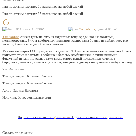
Гид по летним платьям: 35 вариантов на любой случай
Гид по летним платьям: 35 вариантов на любой случай
Бомбер 1811, цена: 13 990₽
Платье
You Wanna
, цена: 4 075 ₽
You Wanna
снизил цены на 70% на акцентные вещи вроде юбок с воланами,
полупрозрачных блуз и необычных пиджаков. Распродажа бренда подойдет тем, кто
хочет добавить в гардероб ярких деталей.
Московская марка
1811
предлагает скидки до 70% на свою весеннюю коллекцию. Стоит
присмотреться к платьям, особенно к базовым комбинациям, а также вещам из
фактурной пряжи. На распродаже также много вещей насыщенных оттенков —
бордового, желтого, синего и розового, которые поднимут настроение в любую погоду.
Читайте также
Тренд в фокусе: браслеты-бэнглы
Тренд в фокусе: браслеты-бэнглы
Автор: Зарина Козонова
Источник фото:
социальные сети
Подписаться на наш
Telegram-канал
Подписаться на наш
Telegram-канал
Скачать приложение