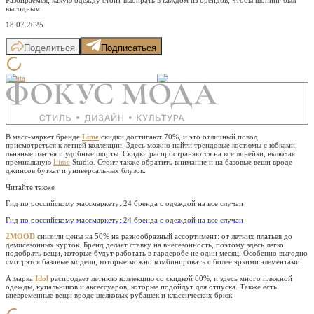
выгодным
18.07.2025
Поделиться
Подписаться
Eclata
В масс-маркет бренде
Lime
скидки достигают 70%, и это отличный повод
присмотреться к летней коллекции. Здесь можно найти трендовые костюмы с юбками,
льняные платья и удобные шорты. Скидки распространяются на все линейки, включая
премиальную
Lime
Studio. Стоит также обратить внимание и на базовые вещи вроде
джинсов буткат и универсальных блузок.
Читайте также
Гид по российскому массмаркету: 24 бренда с одеждой на все случаи
Гид по российскому массмаркету: 24 бренда с одеждой на все случаи
2MOOD
снизили цены на 50% на разнообразный ассортимент: от летних платьев до
демисезонных курток. Бренд делает ставку на внесезонность, поэтому здесь легко
подобрать вещи, которые будут работать в гардеробе не один месяц. Особенно выгодно
смотрятся базовые модели, которые можно комбинировать с более яркими элементами.
А марка
Idol
распродает летнюю коллекцию со скидкой 60%, и здесь много пляжной
одежды, купальников и аксессуаров, которые подойдут для отпуска. Также есть
вневременные вещи вроде шелковых рубашек и классических брюк.