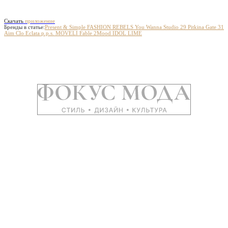
Скачать
приложение
Бренды в статье:
Present & Simple
FASHION REBELS
You Wanna
Studio 29
Pitkina
Gate 31
Aim Clo
Eclata
p.p.s.
MOVELI
Fable
2Mood
IDOL
LIME