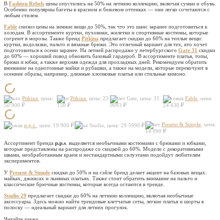
В
Fashion Rebels
цены опустились на 50% на летнюю коллекцию, включая сумки и обувь.
Особенно популярны багеты в красном и бежевом оттенках — они легко сочетаются с
любым стилем.
Fable
снизил цены на зимние вещи до 50%, так что это шанс заранее подготовиться к
холодам. В ассортименте куртки, пуховики, жилетки и спортивные костюмы, которые
согреют в морозы. Также бренд
Pitkina
предлагает скидки до 60% на теплые вещи:
куртки, водолазки, пальто и вязаные брюки. Это отличный вариант для тех, кто хочет
подготовиться к осени заранее. На летней распродаже у петербургского
Gate 31
скидки
до 60% — хороший повод обновить базовый гардероб. В ассортименте платья, топы,
брюки и юбки, а также верхняя одежда для прохладных дней. Рекомендуем обратить
внимание на однотонные майки и рубашки, а также на модели, которые перекочуют в
осенние образы, например, длинные хлопковые платья или стильные кимоно.
Пальто
Pitkina
, цена:
Худи
Pitkina
, цена: 23
Жилет Gate, цена: 31
Пуховик
Fable
, цена:
50 900 ₽
150 ₽
9093 ₽
24 430 ₽
Жакет
Present & Simple
, цена:
Пиджак
p.p.s.
, цена: 19 900 ₽
Юбка Studio, цена: 29 5990 ₽
14 990 ₽
Ассортимент бренда
p.p.s
. выделяется необычными костюмами с брюками и юбками,
которые представлены на распродаже со скидкой до 60%. Модели с декоративными
швами, необработанным краем и нестандартными силуэтами подойдут любителям
экспериментов.
У
Present & Simple
скидки до 50% и на сэйле бренд делает акцент на базовых вещах:
майках, джинсах и льняных платьях. Также стоит обратить внимание на пальто и
классические брючные костюмы, которые всегда остаются в тренде.
Studio 29
предлагает скидки до 60% на летнюю коллекцию, включая необычные
аксессуары. Здесь можно найти трендовые клетчатые сеты, легкие платья и шорты в
полоску — идеальный вариант для летних прогулок.
Читайте также