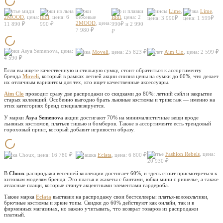
Платье миди
Брюки из льна
Брюки
Лиф и плавки
Джинсы
Lime
,
Блузка
Lime
,
2MOOD
, цена:
Idol
, цена: 6
бежевые
Idol
, цена: 2
цена: 3 990₽
цена: 1 599₽
2MOOD
, цена:
11 890 ₽
990 ₽
990₽ и 2 990
7 980 ₽
₽
Брюки Asya Semenova, цена:
Сумка
Moveli
, цена: 25 823 ₽
Жилет
Aim Clo
, цена: 2 599 ₽
4 590 ₽
Если вы ищете качественную и стильную сумку, стоит обратиться к ассортименту
бренда
Moveli
, который в рамках летней акции снизил цены на сумки до 60%, что делает
их отличным вариантом для тех, кто ищет качественные аксессуары.
Aim Clo
проводит сразу две распродажи со скидками до 80%: летний сэйл и закрытие
старых коллекций. Особенно выгодно брать льняные костюмы и трикотаж — именно на
этих категориях бренд специализируется.
У марки
Asya Semenova
акции достигают 70% на минималистичные вещи вроде
льняных костюмов, платьев тишью и бомберов. Также в ассортименте есть трендовый
гороховый принт, который добавит игривости образу.
Платье
Fashion Rebels
, цена:
Юбка Choux, цена: 16 780 ₽
Рубашка
Eclata
, цена: 6 800 ₽
20 930 ₽
В
Choux
распродажа весенней коллекции достигает 60%, и здесь стоит присмотреться к
хитовым моделям бренда. Это платья и жакеты с бантами, юбки мини с ришелье, а также
атласные плащи, которые станут акцентными элементами гардероба.
Также марка
Eclata
выставил на распродажу свои бестселлеры: платья-колокольчики,
брючные костюмы и яркие топы. Скидки до 60% действуют как онлайн, так и в
фирменных магазинах, но важно учитывать, что возврат товаров из распродажи
платный.