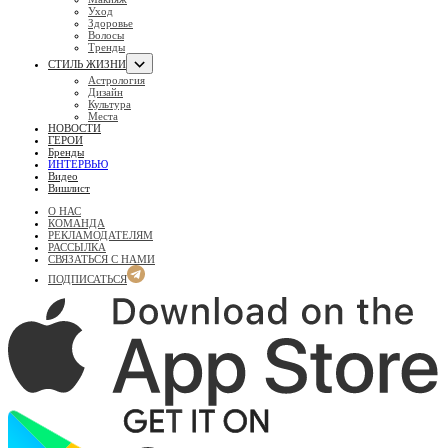
Уход
Здоровье
Волосы
Тренды
СТИЛЬ ЖИЗНИ
Астрология
Дизайн
Культура
Места
НОВОСТИ
ГЕРОИ
Бренды
ИНТЕРВЬЮ
Видео
Вишлист
О НАС
КОМАНДА
РЕКЛАМОДАТЕЛЯМ
РАССЫЛКА
СВЯЗАТЬСЯ С НАМИ
ПОДПИСАТЬСЯ