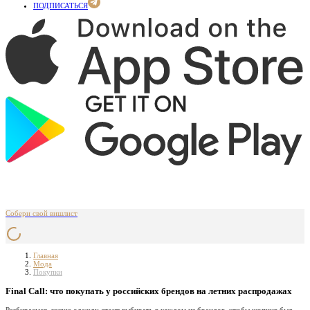
ПОДПИСАТЬСЯ
Собери свой вишлист
Главная
Мода
Покупки
Final Call: что покупать у российских брендов на летних распродажах
Разбираемся, какую одежду стоит выбирать в каждом из брендов, чтобы шопинг был