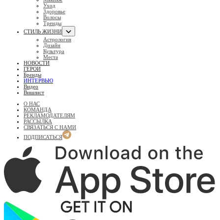
Уход
Здоровье
Волосы
Тренды
СТИЛЬ ЖИЗНИ
Астрология
Дизайн
Культура
Места
НОВОСТИ
ГЕРОИ
Бренды
ИНТЕРВЬЮ
Видео
Вишлист
О НАС
КОМАНДА
РЕКЛАМОДАТЕЛЯМ
РАССЫЛКА
СВЯЗАТЬСЯ С НАМИ
ПОДПИСАТЬСЯ