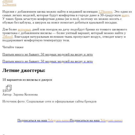
2Mood
12Storeez
Изделия с добавлением шелка можно найти в недавней коллекции
12Storeez
. Это одни из
самых легких моделей, которые будут комфортны в городе даже в 30-градусную
жару
.
У таких брюк зачастую комфортная длина (не в пол), поэтому их можно носить с
обувью без каблука, а шнурок на поясе помогает добиться идеальной посадки.
Для более
ветреных
дней или поездок на дачу подойдут брюки из тонкого шелкового
трикотажа с добавлением вискозы — более уютный вариант, который можно найти у
2Mood
. Благодаря натуральным волокнам ткань пропускает воздух, отводит влагу и
поддерживает комфортную температуру тела.
Читайте также
Платьев много не бывает: 50 модных моделей на весну и лето
Платьев много не бывает: 50 модных моделей на весну и лето
Летние джоггеры:
10 вариантов из вискозы и джерси
11
Автор: Зарина Козонова
Источник фото:
Социальные сети и официальные сайты брендов
Подписаться на наш
Telegram-канал
Подписаться на наш
Telegram-канал