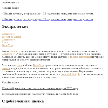
черном цветах.
Читайте также
«Шкалят датчики, в городе жара»: 33 изделия изо льна, которые спасут летом
«Шкалят датчики, в городе жара»: 33 изделия изо льна, которые спасут летом
Экстралегкие
Charmstore
Present & Simple
Charmstore
Lime
Belle You
Самые
тонкие
и легкие варианты, в которых точно не будет жарко, стоит искать у
Charmstore
. У бренда широкий выбор оттенков — от глубокого винного до нежного
пастельно-желтого. Там же можно найти топы-халтеры и
тонкие лонгсливы
из того же
материала и носить эти вещи комплектом.
Массмаркет
Lime
и бренд
Belle You
предлагают аналогичные модели спортивных
штанов
из джерси на основе вискозы — они представлены только в базовых оттенках и
отсылают к пижамному стилю, вновь популярному в этом сезоне. Коричневые
свободные брюки без резинок на манжетах есть у
Present & Simple
. Они выполнены из
материала с вискозным волокном из древесины.
Читайте также
Шелковый ренессанс: как платок стал главным трендом 2026 года
Шелковый ренессанс: как платок стал главным трендом 2026 года
С добавлением шелка