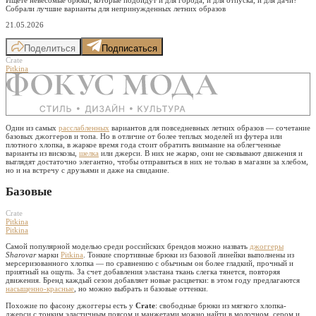
Собрали лучшие варианты для непринужденных летних образов
21.05.2026
Поделиться
Подписаться
Crate
Pitkina
Один из самых
расслабленных
вариантов для повседневных летних образов — сочетание
базовых джоггеров и топа. Но в отличие от более теплых моделей из футера или
плотного хлопка, в жаркое время года стоит обратить внимание на облегченные
варианты из вискозы,
шелка
или джерси. В них не жарко, они не сковывают движения и
выглядят достаточно элегантно, чтобы отправиться в них не только в магазин за хлебом,
но и на встречу с друзьями и даже на свидание.
Базовые
Crate
Pitkina
Pitkina
Самой популярной моделью среди российских брендов можно назвать
джоггеры
Sharovar
марки
Pitkina
. Тонкие спортивные брюки из базовой линейки выполнены из
мерсеризованного хлопка — по сравнению с обычным он более гладкий, прочный и
приятный на ощупь. За счет добавления эластана ткань слегка тянется, повторяя
движения. Бренд каждый сезон добавляет новые расцветки: в этом году предлагаются
насыщенно-красные
, но можно выбрать и базовые оттенки.
Похожие по фасону джоггеры есть у
Crate
: свободные брюки из мягкого хлопка-
джерси с тонким эластичным поясом и манжетами можно найти в молочном, сером и