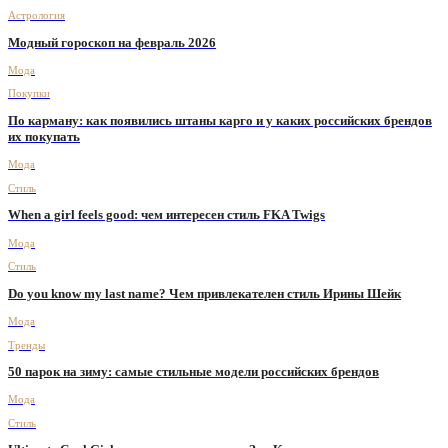
Астрология
Модный гороскоп на февраль 2026
Мода
Покупки
По карману: как появились штаны карго и у каких российских брендов
их покупать
Мода
Стиль
When a girl feels good: чем интересен стиль FKA Twigs
Мода
Стиль
Do you know my last name? Чем привлекателен стиль Ирины Шейк
Мода
Тренды
50 парок на зиму: самые стильные модели российских брендов
Мода
Стиль