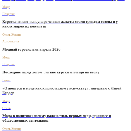
Мода
Покупки
Коротко и ясно: как укороченные жакеты стали трендом сезона и у
каких марок их покупать
Стиль Жизни
Астрология
Модный гороскоп на апрель 2026
Мода
Покупки
Последние перед летом: легкие куртки и плащи на весну
Герои
«Отношусь к моде как к прикладному искусству»: интервью с Лизой
Гардер
Мода
Стиль
Мода в политике: почему важен стиль первых леди, принцесс и
общественных деятельниц
Стиль Жизни