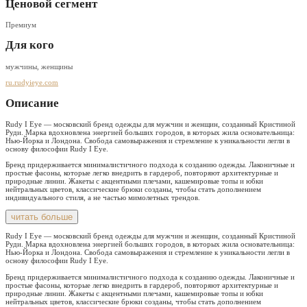
Ценовой сегмент
Премиум
Для кого
мужчины, женщины
ru.rudyieye.com
Описание
Rudy I Eye — московский бренд одежды для мужчин и женщин, созданный Кристиной
Руди. Марка вдохновлена энергией больших городов, в которых жила основательница:
Нью-Йорка и Лондона. Свобода самовыражения и стремление к уникальности легли в
основу философии Rudy I Eye.
Бренд придерживается минималистичного подхода к созданию одежды. Лаконичные и
простые фасоны, которые легко внедрить в гардероб, повторяют архитектурные и
природные линии. Жакеты с акцентными плечами, кашемировые топы и юбки
нейтральных цветов, классические брюки созданы, чтобы стать дополнением
индивидуального стиля, а не частью мимолетных трендов.
читать больше
Rudy I Eye — московский бренд одежды для мужчин и женщин, созданный Кристиной
Руди. Марка вдохновлена энергией больших городов, в которых жила основательница:
Нью-Йорка и Лондона. Свобода самовыражения и стремление к уникальности легли в
основу философии Rudy I Eye.
Бренд придерживается минималистичного подхода к созданию одежды. Лаконичные и
простые фасоны, которые легко внедрить в гардероб, повторяют архитектурные и
природные линии. Жакеты с акцентными плечами, кашемировые топы и юбки
нейтральных цветов, классические брюки созданы, чтобы стать дополнением