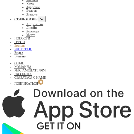
Уход
Здоровье
Волосы
Тренды
СТИЛЬ ЖИЗНИ
Астрология
Дизайн
Культура
Места
НОВОСТИ
ГЕРОИ
Бренды
ИНТЕРВЬЮ
Видео
Вишлист
О НАС
КОМАНДА
РЕКЛАМОДАТЕЛЯМ
РАССЫЛКА
СВЯЗАТЬСЯ С НАМИ
ПОДПИСАТЬСЯ