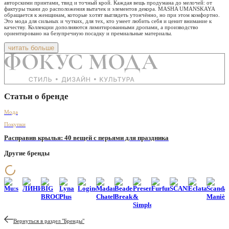
авторскими принтами, твид и точный крой. Каждая вещь продумана до мелочей: от
фактуры ткани до расположения вытачек и элементов декора. MASHA UMANSKAYA
обращается к женщинам, которые хотят выглядеть утончённо, но при этом комфортно.
Это мода для сильных и чутких, для тех, кто умеет любить себя и ценит внимание к
качеству. Коллекции дополняются лимитированными дропами, а производство
ориентировано на безупречную посадку и премиальные материалы.
читать больше
Статьи о бренде
Мода
Покупки
Расправив крылья: 40 вещей с перьями для праздника
Другие бренды
Mu:s
ЛИНИИ
BIG
Lyna
Loginov
Madame
Beaded
Present
Furfurza
SCANDALIS
Eclata
Scanda
BROOCH
Plus
Chatelet
Breakfast
&
Manièr
Simple
Вернуться в раздел "
Бренды
"