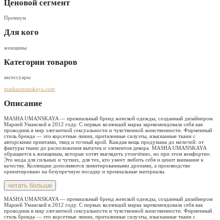
Ценовой сегмент
Премиум
Для кого
женщины
Категории товаров
аксессуары
mashaumanskaya.com
Описание
MASHA UMANSKAYA — премиальный бренд женской одежды, созданный дизайнером
Марией Уманской в 2012 году. С первых коллекций марка зарекомендовала себя как
проводник в мир элегантной сексуальности и чувственной женственности. Фирменный
стиль бренда — это корсетные линии, приталенные силуэты, изысканные ткани с
авторскими принтами, твид и точный крой. Каждая вещь продумана до мелочей: от
фактуры ткани до расположения вытачек и элементов декора. MASHA UMANSKAYA
обращается к женщинам, которые хотят выглядеть утончённо, но при этом комфортно.
Это мода для сильных и чутких, для тех, кто умеет любить себя и ценит внимание к
качеству. Коллекции дополняются лимитированными дропами, а производство
ориентировано на безупречную посадку и премиальные материалы.
читать больше
MASHA UMANSKAYA — премиальный бренд женской одежды, созданный дизайнером
Марией Уманской в 2012 году. С первых коллекций марка зарекомендовала себя как
проводник в мир элегантной сексуальности и чувственной женственности. Фирменный
стиль бренда — это корсетные линии, приталенные силуэты, изысканные ткани с