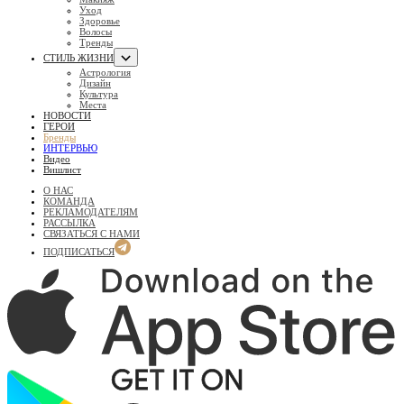
Уход
Здоровье
Волосы
Тренды
СТИЛЬ ЖИЗНИ
Астрология
Дизайн
Культура
Места
НОВОСТИ
ГЕРОИ
Бренды
ИНТЕРВЬЮ
Видео
Вишлист
О НАС
КОМАНДА
РЕКЛАМОДАТЕЛЯМ
РАССЫЛКА
СВЯЗАТЬСЯ С НАМИ
ПОДПИСАТЬСЯ