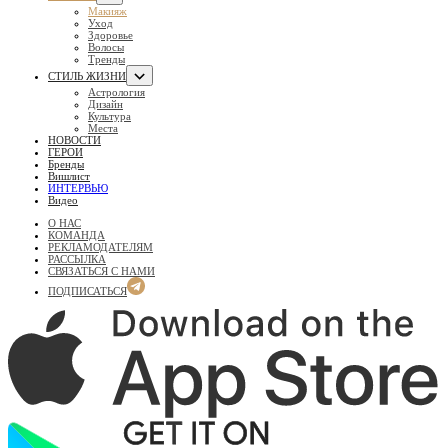
Макияж
Уход
Здоровье
Волосы
Тренды
СТИЛЬ ЖИЗНИ
Астрология
Дизайн
Культура
Места
НОВОСТИ
ГЕРОИ
Бренды
Вишлист
ИНТЕРВЬЮ
Видео
О НАС
КОМАНДА
РЕКЛАМОДАТЕЛЯМ
РАССЫЛКА
СВЯЗАТЬСЯ С НАМИ
ПОДПИСАТЬСЯ