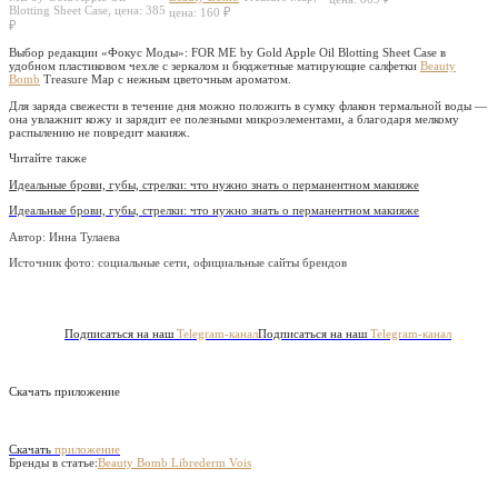
Blotting Sheet Case, цена: 385
цена: 160 ₽
₽
Выбор редакции «Фокус Моды»: FOR ME by Gold Apple Oil Blotting Sheet Case в
удобном пластиковом чехле с зеркалом и бюджетные матирующие салфетки
Beauty
Bomb
Treasure Map с нежным цветочным ароматом.
Для заряда свежести в течение дня можно положить в сумку флакон термальной воды —
она увлажнит кожу и зарядит ее полезными микроэлементами, а благодаря мелкому
распылению не повредит макияж.
Читайте также
Идеальные брови, губы, стрелки: что нужно знать о перманентном макияже
Идеальные брови, губы, стрелки: что нужно знать о перманентном макияже
Автор: Инна Тулаева
Источник фото:
социальные сети, официальные сайты брендов
Подписаться на наш
Telegram-канал
Подписаться на наш
Telegram-канал
Скачать приложение
Скачать
приложение
Бренды в статье:
Beauty Bomb
Librederm
Vois