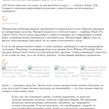
«Не бегите наносить тон сразу, не дав впитаться уходу», — советует Алина. Для
большего сцепления декоративной косметики с кожей можно воспользоваться
праймером.
@caseyjamess_
Обладателям комбинированной, проблемной и жирной кожи стоит обратить внимание
на матирующие средства. Фаворит визажиста в этой категории — праймер Manly Pro
Liquid Velvet. Он не только продлевает стойкость макияжа, но и выравнивает рельеф
кожи, сглаживая мелкие неровности и заполняя поры. Матирующий эффект тоже на
высоте: кожа выглядит бархатной, но не теряет естественного лоска.
Если же вы предпочитаете сияние, то вам подойдут праймеры со светоотражающими
частицами. Например, ухаживающая база под макияж Arive Makeup Moonlight Glow,
которая придает коже золотистое перламутровое свечение. Алина рекомендует наносить
ее не только на лицо, но и на область декольте, чтобы макияж выглядел гармонично.
Матирующий
Ухаживающая база
Стойкий тональный
Мультифункциональны
праймер для макияжа
под макияж Arive
крем PMKL
фиксирующий спрей
Manly Pro Liquid
Makeup Moonlight
Laboratory Matte
Krygina Cosmetics
Fixit Spray, цена: 1
Velvet, цена: 1 790 ₽
Glow, цена: 800 ₽
Velvet, цена: 1 990 ₽
740 ₽
Далее — тональное средство. Летом стоит отдать предпочтение легким текстурам, но
если под рукой только плотные продукты, не переживайте — их тоже можно нанести
тонким и невесомым слоем.
Если у вас нет тонального крема с тонким покрытием, то наносите
средство влажным спонжем, чтобы не утяжелить макияж. Все кремовые
продукты, включая румяна, контуринг, хайлайтер, мы «закрываем»
сухими текстурами. Если почувствуете, что переборщили с пудрой, то
используйте фиксирующий спрей, чтобы подрастворить слои макияжа.