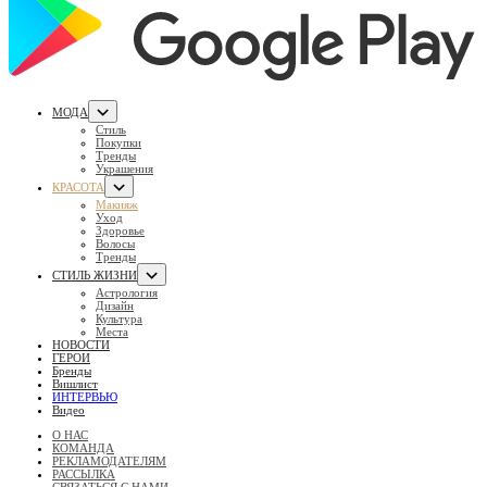
МОДА
Стиль
Покупки
Тренды
Украшения
КРАСОТА
Макияж
Уход
Здоровье
Волосы
Тренды
СТИЛЬ ЖИЗНИ
Астрология
Дизайн
Культура
Места
НОВОСТИ
ГЕРОИ
Бренды
Вишлист
ИНТЕРВЬЮ
Видео
О НАС
КОМАНДА
РЕКЛАМОДАТЕЛЯМ
РАССЫЛКА