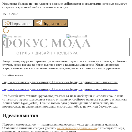
Косметика больше не «поплывет»: делимся лайфхаками и средствами, которые помогут
сохранить красивый мейк в течение всего дня
15.07.2025
Поделиться
Подписаться
@caseyjamess_
@georgiaansell_
Когда температура на термометре зашкаливает, краситься совсем не хочется, но бывают
случаи, когда все же хочется выйти в свет с красивым макияжем. Коварная погода —
жара, сменяющаяся проливным летним дождем, — может внести свои коррективы.
Читайте также
Гид по российскому массмаркету: 12 классных брендов декоративной косметики
Гид по российскому массмаркету: 12 классных брендов декоративной косметики
Чтобы избежать темных кругов под глазами от потекшей туши и «сползшего» с лица
тонального крема, мы решили узнать о правилах стойкого макияжа в жару у визажиста
Алины Arliss (@ali_arliss). Она не только дала рекомендации по нанесению, но и
посоветовала проверенные продукты, с которыми образ получится безупречным.
Идеальный тон
Первое и самое важное — правильная подготовка и уход до нанесения макияжа.
Особенное внимание следует уделить
качественному увлажнению
с помощью тонера,
сыворотки и крема, подходящих вашему типу кожи.