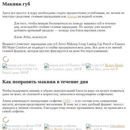
Макияж губ
Здесь все просто: в жару необходимо отдать предпочтение устойчивым, но легким по
текстуре средствам: гелевым карандашам или
тинтам
на водной основе.
Для того, чтобы меньше беспокоиться по поводу макияжа губ в течение
дня, используйте стойкие гелевые карандаши. По центру уже можете
добавить кремовый продукт — помаду или блеск верхним слоем.
Алина Arliss, визажист
Визажист отмечает: карандаши для губ Arive Makeup Long Lasting Lip Pencil и Essence
8H Matte Comfort не подведут и стойко продержатся весь день. Все дело в их мягкой
гелевой формуле, которая прочно фиксируется на коже без пересушивания.
Карандаш для губ Arive
Карандаш для губ Essence 8H
Тинт для губ
Beauty Bomb
Makeup Long Lasting Lip
Matte Comfort, цена: 209 ₽
Blood Shot, цена 466 ₽
Pencil, цена: 499 ₽
Как поправить макияж в течение дня
Чтобы подправить макияж и убрать нежелательный блеск (в жару он может появиться
даже на коже, не склонной к жирности), запасаемся матирующими салфетками.
Алина рекомендует матирующие салфетки
VOIS
— в их составе есть салициловая
кислота, которая предотвратит воспаления. К тому же у них удобный формат: чехол с
зеркалом и липким спонжем, благодаря чему можно промакивать кожу, не прикасаясь к
самой салфетке.
Матирующие салфетки FOR
Матирующие салфетки
Термальная вода
Librederm
,
ME by Gold Apple Oil
Beauty Bomb
Treasure Map,
цена: 809 ₽