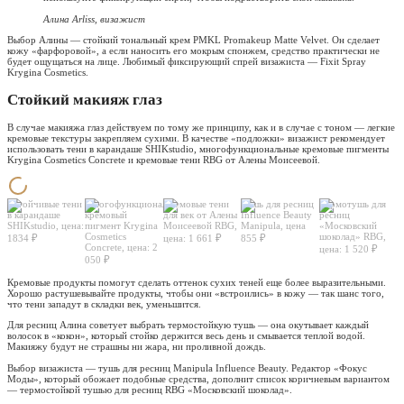
Алина Arliss, визажист
Выбор Алины — стойкий тональный крем PMKL Promakeup Matte Velvet. Он сделает
кожу «фарфоровой», а если наносить его мокрым спонжем, средство практически не
будет ощущаться на лице. Любимый фиксирующий спрей визажиста — Fixit Spray
Krygina Cosmetics.
Стойкий макияж глаз
В случае макияжа глаз действуем по тому же принципу, как и в случае с тоном — легкие
кремовые текстуры закрепляем сухими. В качестве «подложки» визажист рекомендует
использовать тени в карандаше SHIKstudio, многофункциональные кремовые пигменты
Krygina Cosmetics Concrete и кремовые тени RBG от Алены Моисеевой.
Устойчивые тени
Многофункциональный
Кремовые тени
Тушь для ресниц
Термотушь для
в карандаше
кремовый
для век от Алены
Influence Beauty
ресниц
SHIKstudio, цена:
пигмент Krygina
Моисеевой RBG,
Manipula, цена
«Московский
Cosmetics
шоколад» RBG,
1834 ₽
цена: 1 661 ₽
855 ₽
Concrete, цена: 2
цена: 1 520 ₽
050 ₽
Кремовые продукты помогут сделать оттенок сухих теней еще более выразительными.
Хорошо растушевывайте продукты, чтобы они «встроились» в кожу — так шанс того,
что тени западут в складки век, уменьшится.
Для ресниц Алина советует выбрать термостойкую тушь — она окутывает каждый
волосок в «кокон», который стойко держится весь день и смывается теплой водой.
Макияжу будут не страшны ни жара, ни проливной дождь.
Выбор визажиста — тушь для ресниц Manipula Influence Beauty. Редактор «Фокус
Моды», который обожает подобные средства, дополнит список коричневым вариантом
— термостойкой тушью для ресниц RBG «Московский шоколад».